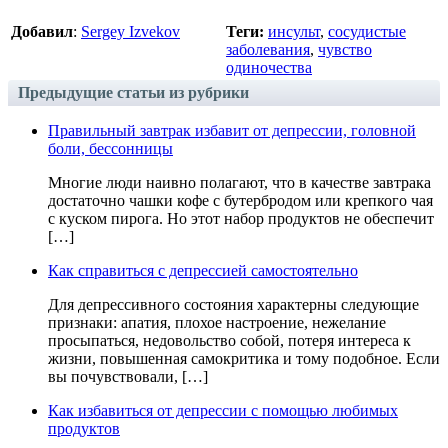
Добавил
:
Sergey Izvekov
Теги:
инсульт
,
сосудистые
заболевания
,
чувство
одиночества
Предыдущие статьи из рубрики
Правильный завтрак избавит от депрессии, головной
боли, бессонницы
Многие люди наивно полагают, что в качестве завтрака
достаточно чашки кофе с бутербродом или крепкого чая
с куском пирога. Но этот набор продуктов не обеспечит
[…]
Как справиться с депрессией самостоятельно
Для депрессивного состояния характерны следующие
признаки: апатия, плохое настроение, нежелание
просыпаться, недовольство собой, потеря интереса к
жизни, повышенная самокритика и тому подобное. Если
вы почувствовали, […]
Как избавиться от депрессии с помощью любимых
продуктов