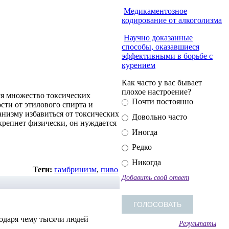
Медикаментозное
кодирование от алкоголизма
Научно доказанные
способы, оказавшиеся
эффективными в борьбе с
курением
Как часто у вас бывает
плохое настроение?
ся множество токсических
Почти постоянно
сти от этилового спирта и
низму избавиться от токсических
Довольно часто
крепнет физически, он нуждается
Иногда
Редко
Никогда
Теги:
гамбринизм
,
пиво
Добавить свой ответ
одаря чему тысячи людей
Результаты