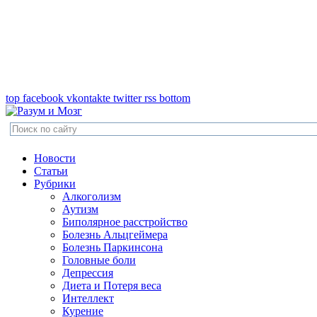
top
facebook
vkontakte
twitter
rss
bottom
Новости
Статьи
Рубрики
Алкоголизм
Аутизм
Биполярное расстройство
Болезнь Альцгеймера
Болезнь Паркинсона
Головные боли
Депрессия
Диета и Потеря веса
Интеллект
Курение