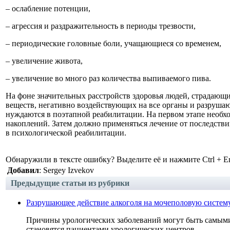
– ослабление потенции,
– агрессия и раздражительность в периоды трезвости,
– периодические головные боли, учащающиеся со временем,
– увеличение живота,
– увеличение во много раз количества выпиваемого пива.
На фоне значительных расстройств здоровья людей, страдающи
веществ, негативно воздействующих на все органы и разрушаю
нуждаются в поэтапной реабилитации. На первом этапе необх
накоплений. Затем должно применяться лечение от последстви
в психологической реабилитации.
Обнаружили в тексте ошибку? Выделите её и нажмите Ctrl + En
Добавил
: Sergey Izvekov
Предыдущие статьи из рубрики
Разрушающее действие алкоголя на мочеполовую систем
Причины урологических заболеваний могут быть самыми 
становятся пациентами урологических центров...