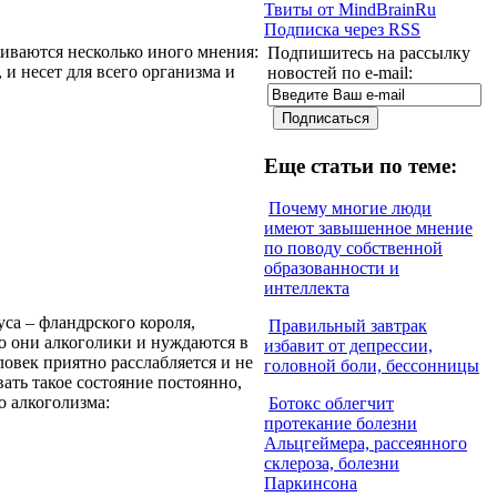
Твиты от MindBrainRu
Подписка через RSS
иваются несколько иного мнения:
Подпишитесь на рассылку
и несет для всего организма и
новостей по e-mail:
Еще статьи по теме:
Почему многие люди
имеют завышенное мнение
по поводу собственной
образованности и
интеллекта
са – фландрского короля,
Правильный завтрак
о они алкоголики и нуждаются в
избавит от депрессии,
ловек приятно расслабляется и не
головной боли, бессонницы
ать такое состояние постоянно,
о алкоголизма:
Ботокс облегчит
протекание болезни
Альцгеймера, рассеянного
склероза, болезни
Паркинсона