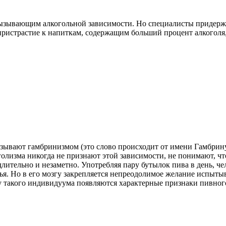
ызывающим алкогольной зависимости. Но специалисты придерж
пристрастие к напиткам, содержащим больший процент алкоголя, 
зывают гамбринизмом (это слово происходит от имени Гамбрину
олизма никогда не признают этой зависимости, не понимают, чт
лительно и незаметно. Употребляя пару бутылок пива в день, че
я. Но в его мозгу закрепляется непреодолимое желание испытыв
 у такого индивидуума появляются характерные признаки пивног