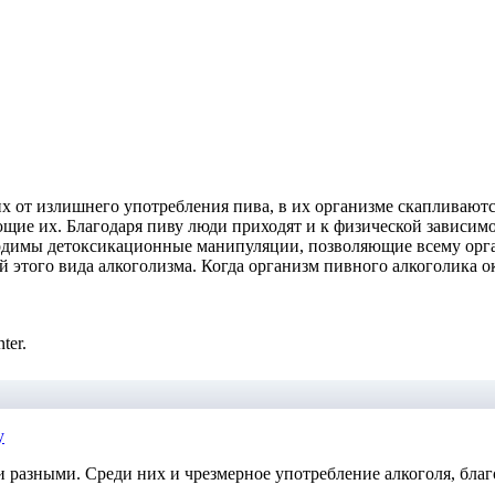
х от излишнего употребления пива, в их организме скапливают
щие их. Благодаря пиву люди приходят и к физической зависимо
одимы детоксикационные манипуляции, позволяющие всему орга
й этого вида алкоголизма. Когда организм пивного алкоголика о
ter.
у
разными. Среди них и чрезмерное употребление алкоголя, благ