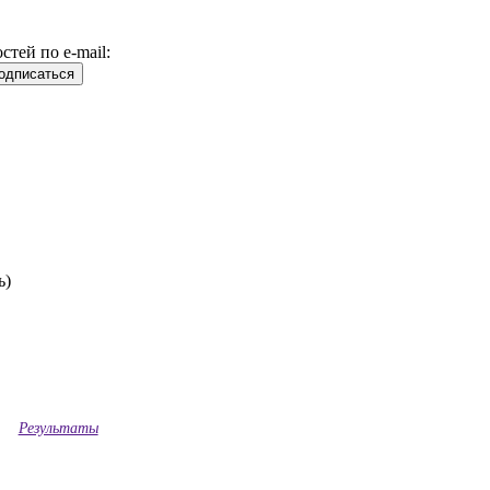
тей по e-mail:
ь)
Результаты