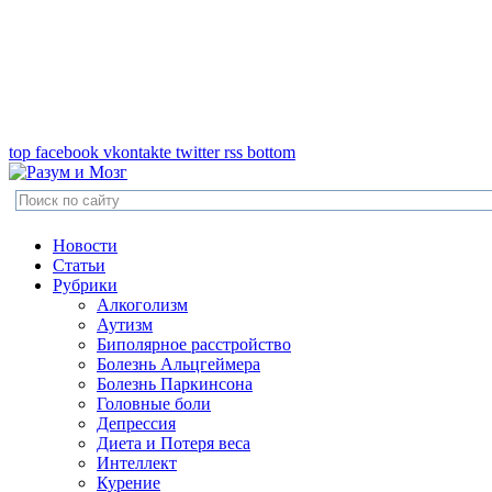
top
facebook
vkontakte
twitter
rss
bottom
Новости
Статьи
Рубрики
Алкоголизм
Аутизм
Биполярное расстройство
Болезнь Альцгеймера
Болезнь Паркинсона
Головные боли
Депрессия
Диета и Потеря веса
Интеллект
Курение