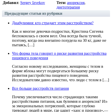
Добавил
:
Sergey Izvekov
Теги:
анорексия
,
диетотерапия
Предыдущие статьи из рубрики
Диабулимия: кто страдает этим расстройством?
Как и многие девочки-подростки, Кристина Сигеева
беспокоилась о своем весе. Она всегда была тучной,
поэтому, когда она внезапно похудела на 30 кг, даже не
пытаясь, […]
Что форма тела говорит о риске развития расстройства
пищевого поведения
Согласно новому исследованию, женщины с телом в
форме яблока могут подвергаться большему риску
развития расстройства пищевого поведения.
Исследователям давно известно, что люди с телом в […]
Все больше расстройств питания
Почему увеличивается число страдающих такими
расстройствами питания, как булимия и анорексия? Из-
за эмоциональных потрясений, которые глубоко
тревожат людей в мире, где царит «хаос и произвол»,—