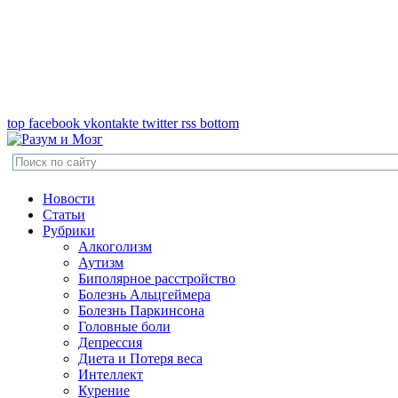
top
facebook
vkontakte
twitter
rss
bottom
Новости
Статьи
Рубрики
Алкоголизм
Аутизм
Биполярное расстройство
Болезнь Альцгеймера
Болезнь Паркинсона
Головные боли
Депрессия
Диета и Потеря веса
Интеллект
Курение