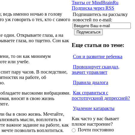
Твиты от MindBrainRu
Подписка через RSS
у, ведь именно ночью в голову
Подпишитесь на рассылку
 уж говорить о тех, кто с самого
новостей по e-mail:
е один. Открываете глаза, а на
рываете глаза, но тщетно. Сон как
Еще статьи по теме:
мени, то он как минимум
Сон и развитие ребенка
оте или учебе.
Провоцирует скандал,
 спит пару часов. В последствие,
значит управляет
ятностях на работе, об
Правила диалога
во.
Как справиться с
ы обладаете высокими вибрациями.
постотпускной депрессией?
имая, вносят в свою жизнь
леге.
Удаление катаракты
ли бы в свою жизнь. Мечтайте,
Как часто у вас бывает
ализовать мысли, воплотить в
плохое настроение?
те важное задание на работе, как
Почти постоянно
 мечте позволить воплотиться.