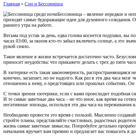
Главная
»
Сон и Бессонница
Бессонница – явление нередкое и неп
приходят самые будоражащие идеи для духовного созидания. Од
раннего утра на работе.
Весьма под устав за день, едва голова коснется подушки, вы п
часах 03:00, за окном кто-то забыл включить солнце, а это зна
рукой сняло.
Такое явление в жизни встречается достаточно часто. Безусло
приносит неудобства: что прикажете делать с трех до пяти часо
В эзотерике есть такая закономерность, распространяющаяся не 
конечно, засыпает, но не надолго. Как раз в эти два часа моз
отношении к нему, о предстоящих или прошлых событиях. Он м
С точки зрения эзотерики, если с вами происходит подобная с
И те самые заветные два часа – не что иное, как время на сот
негативные эпизоды, используя эти два часа на переживания и
Необходимо провести это время с пользой. Мысленно создавай
стройте планы, представляйте счастливых, радостных родителе
жизнь самые заветные замыслы. Попробуйте детально проработа
начальник вручает вам премию и предлагает вас повысить в до