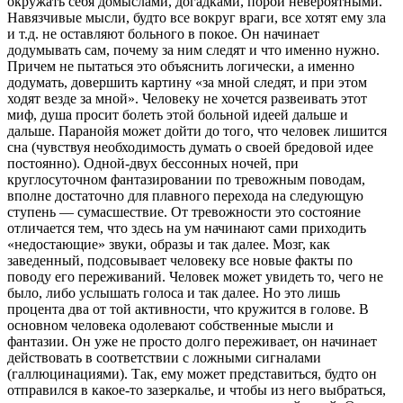
окружать себя домыслами, догадками, порой невероятными.
Навязчивые мысли, будто все вокруг враги, все хотят ему зла
и т.д. не оставляют больного в покое. Он начинает
додумывать сам, почему за ним следят и что именно нужно.
Причем не пытаться это объяснить логически, а именно
додумать, довершить картину «за мной следят, и при этом
ходят везде за мной». Человеку не хочется развеивать этот
миф, душа просит болеть этой больной идеей дальше и
дальше. Паранойя может дойти до того, что человек лишится
сна (чувствуя необходимость думать о своей бредовой идее
постоянно). Одной-двух бессонных ночей, при
круглосуточном фантазировании по тревожным поводам,
вполне достаточно для плавного перехода на следующую
ступень — сумасшествие. От тревожности это состояние
отличается тем, что здесь на ум начинают сами приходить
«недостающие» звуки, образы и так далее. Мозг, как
заведенный, подсовывает человеку все новые факты по
поводу его переживаний. Человек может увидеть то, чего не
было, либо услышать голоса и так далее. Но это лишь
процента два от той активности, что кружится в голове. В
основном человека одолевают собственные мысли и
фантазии. Он уже не просто долго переживает, он начинает
действовать в соответствии с ложными сигналами
(галлюцинациями). Так, ему может представиться, будто он
отправился в какое-то зазеркалье, и чтобы из него выбраться,