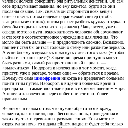
человек должен совершить ряд ритуальных действий. Он сам
себе придумывает задания, но ему кажется, будто все они
посланы свыше. Так, сначала он сторонится всех вещей
синего цвета, потом надевает оранжевый свитер (чтобы
«защититься» от них), потом решает разбить кружку о зеркало
(«чтобы открыть выход из зазеркалья»). Чаще всего, уже на
середине этого пути неадекватность человека обнаруживают
и отвозят в соответствующее учреждение для лечения. Что
могло бы быть дальше — и предположить сложно. Возможно,
пациент стал бы биться головой о стену или разбитое зеркало.
А если бы ему вздумалось прыгнуть с девятого этажа («чтобы
выйти из страны грез»)? Задачи во время приступов могут
быть разными, самый распространенный вариант —
«вылечиться». Но дорога к излечению в тот момент, когда
приступ уже в разгаре, только одна — обратиться к врачам.
Почему-то сама
шизофрения
никогда не предлагает больным
пойти этим путем. Наоборот, в видении больных врачи и
препараты — самые злостные враги в их вымышленном мире.
А получить излечение через побег они считают более
правильным.
Верным сигналом о том, что нужно обратиться к врачу,
является, как правило, одна бессонная ночь, проведенная в
таких пустых и тревожных размышлениях. Если мозг не
отдохнул за ночь, то в дальнейшем пациент будет себя только