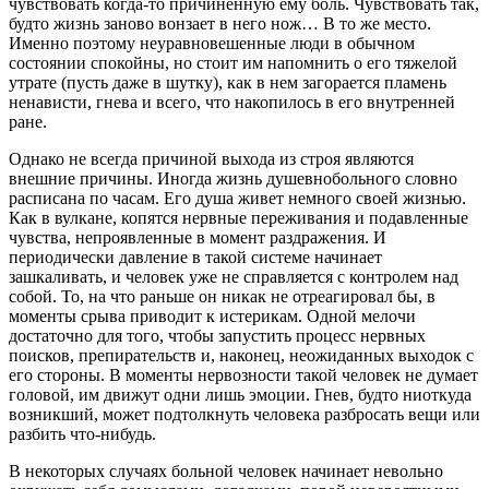
чувствовать когда-то причиненную ему боль. Чувствовать так,
будто жизнь заново вонзает в него нож… В то же место.
Именно поэтому неуравновешенные люди в обычном
состоянии спокойны, но стоит им напомнить о его тяжелой
утрате (пусть даже в шутку), как в нем загорается пламень
ненависти, гнева и всего, что накопилось в его внутренней
ране.
Однако не всегда причиной выхода из строя являются
внешние причины. Иногда жизнь душевнобольного словно
расписана по часам. Его душа живет немного своей жизнью.
Как в вулкане, копятся нервные переживания и подавленные
чувства, непроявленные в момент раздражения. И
периодически давление в такой системе начинает
зашкаливать, и человек уже не справляется с контролем над
собой. То, на что раньше он никак не отреагировал бы, в
моменты срыва приводит к истерикам. Одной мелочи
достаточно для того, чтобы запустить процесс нервных
поисков, препирательств и, наконец, неожиданных выходок с
его стороны. В моменты нервозности такой человек не думает
головой, им движут одни лишь эмоции. Гнев, будто ниоткуда
возникший, может подтолкнуть человека разбросать вещи или
разбить что-нибудь.
В некоторых случаях больной человек начинает невольно