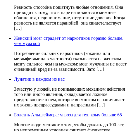
Ревность способна пошатнуть любые отношения. Она
приводит к тому, что в паре начинаются взаимные
обвинения, недопонимание, отсутствие доверия. Когда
ревность не является паранойей, она свидетельствует
[…]
Женский мозг страдает от наркотиков гораздо больше,
чем мужской
Потребление сильных наркотиков (кокаина или
метамфетамина в частности) сказывается на женском
мозгу сильнее, чем на мужском: мозг мужчины не несет
очевидный вред из-за зависимости. Зато […]
Лунатик в каждом из нас
Зачастую у людей, не понимающих механизм действия
того или иного явления, складывается ложное
представление о нем, которое во многом ограничивает
их жизнь предрассудками и напрасными […]
Болезнь Альцгеймера: угроза для тех, кому больше 65
Многие люди мечтают о том, чтобы дожить до 100 лет,
но непременным условием считают физическое