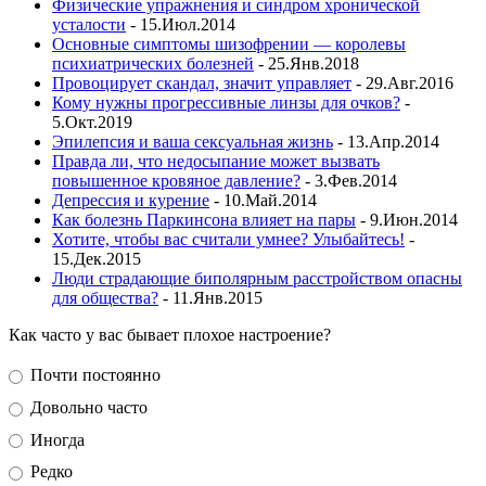
Физические упражнения и синдром хронической
усталости
- 15.Июл.2014
Основные симптомы шизофрении — королевы
психиатрических болезней
- 25.Янв.2018
Провоцирует скандал, значит управляет
- 29.Авг.2016
Кому нужны прогрессивные линзы для очков?
-
5.Окт.2019
Эпилепсия и ваша сексуальная жизнь
- 13.Апр.2014
Правда ли, что недосыпание может вызвать
повышенное кровяное давление?
- 3.Фев.2014
Депрессия и курение
- 10.Май.2014
Как болезнь Паркинсона влияет на пары
- 9.Июн.2014
Хотите, чтобы вас считали умнее? Улыбайтесь!
-
15.Дек.2015
Люди страдающие биполярным расстройством опасны
для общества?
- 11.Янв.2015
Как часто у вас бывает плохое настроение?
Почти постоянно
Довольно часто
Иногда
Редко