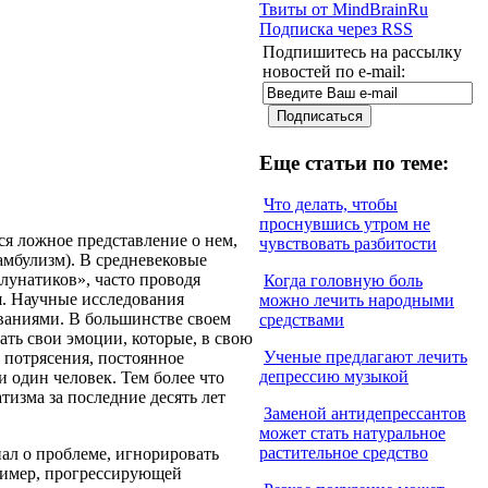
Твиты от MindBrainRu
Подписка через RSS
Подпишитесь на рассылку
новостей по e-mail:
Еще статьи по теме:
Что делать, чтобы
проснувшись утром не
ся ложное представление о нем,
чувствовать разбитости
амбулизм). В средневековые
«лунатиков», часто проводя
Когда головную боль
я. Научные исследования
можно лечить народными
иваниями. В большинстве своем
средствами
ать свои эмоции, которые, в свою
Ученые предлагают лечить
 потрясения, постоянное
депрессию музыкой
и один человек. Тем более что
тизма за последние десять лет
Заменой антидепрессантов
может стать натуральное
растительное средство
нал о проблеме, игнорировать
ример, прогрессирующей