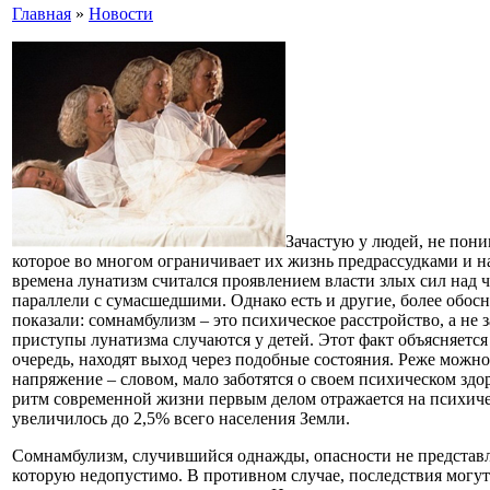
Главная
»
Новости
Зачастую у людей, не пон
которое во многом ограничивает их жизнь предрассудками и н
времена лунатизм считался проявлением власти злых сил над ч
параллели с сумасшедшими. Однако есть и другие, более обос
показали: сомнамбулизм – это психическое расстройство, а н
приступы лунатизма случаются у детей. Этот факт объясняется
очередь, находят выход через подобные состояния. Реже можн
напряжение – словом, мало заботятся о своем психическом здор
ритм современной жизни первым делом отражается на психическ
увеличилось до 2,5% всего населения Земли.
Сомнамбулизм, случившийся однажды, опасности не представля
которую недопустимо. В противном случае, последствия могу