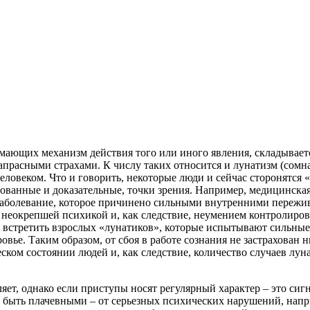
имающих механизм действия того или иного явления, складывает
апрасными страхами. К числу таких относится и лунатизм (сомн
еловеком. Что и говорить, некоторые люди и сейчас сторонятся 
нованные и доказательные, точки зрения. Например, медицинска
е заболевание, которое причинено сильными внутренними переж
 неокрепшей психикой и, как следствие, неумением контролиров
о встретить взрослых «лунатиков», которые испытывают сильные
овье. Таким образом, от сбоя в работе сознания не застрахован н
ом состоянии людей и, как следствие, количество случаев луна
ет, однако если приступы носят регулярный характер – это сиг
т быть плачевными – от серьезных психических нарушений, нап