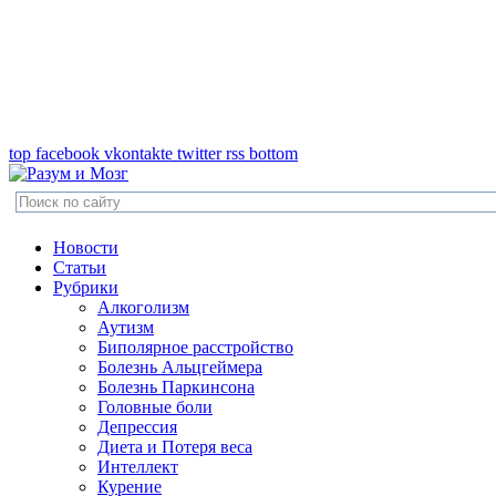
top
facebook
vkontakte
twitter
rss
bottom
Новости
Статьи
Рубрики
Алкоголизм
Аутизм
Биполярное расстройство
Болезнь Альцгеймера
Болезнь Паркинсона
Головные боли
Депрессия
Диета и Потеря веса
Интеллект
Курение