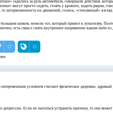
унатики» садились за руль автомобиля, совершали действия, кото
тики» могут просто сидеть, стоять у кровати, ходить рядом, гов
 то заторможенность их движений, голоса, «стеклянный» взгляд в
е большим шоком, нежели тот, который привел к лунатизму. По
конечно, есть смысл снять внутреннее напряжение каким-либо из 
ter.
о непременным условием считают физическое здоровье, здравый 
 депрессии. Если не пытаться устранить причину, то она может