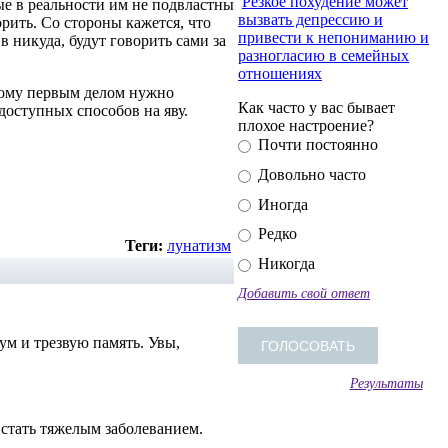
Резкое похудение может
рые в реальности им не подвластны
вызвать депрессию и
орить. Со стороны кажется, что
привести к непониманию и
 никуда, будут говорить сами за
разногласию в семейных
отношениях
этому первым делом нужно
Как часто у вас бывает
доступных способов на яву.
плохое настроение?
Почти постоянно
Довольно часто
Иногда
Редко
Теги:
лунатизм
Никогда
Добавить свой ответ
ум и трезвую память. Увы,
Результаты
 стать тяжелым заболеванием.