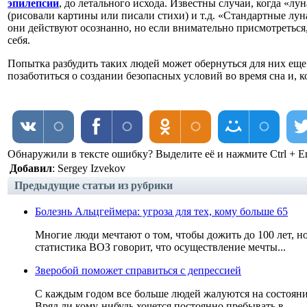
эпилепсии
, до летального исхода. Известны случаи, когда «л
(рисовали картины или писали стихи) и т.д. «Стандартные луна
они действуют осознанно, но если внимательно присмотреться,
себя.
Попытка разбудить таких людей может обернуться для них ещ
позаботиться о создании безопасных условий во время сна и, 
Обнаружили в тексте ошибку? Выделите её и нажмите Ctrl + En
Добавил
: Sergey Izvekov
Предыдущие статьи из рубрики
Болезнь Альцгеймера: угроза для тех, кому больше 65
Многие люди мечтают о том, чтобы дожить до 100 лет, н
статистика ВОЗ говорит, что осуществление мечты...
Зверобой поможет справиться с депрессией
С каждым годом все больше людей жалуются на состояние
Вряд ли кому-нибудь хочется постоянно пребывать в...