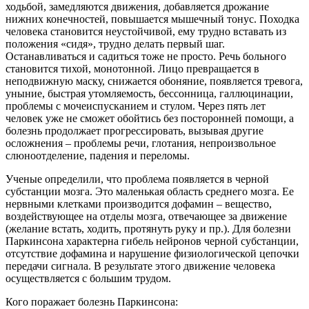
ходьбой, замедляются движения, добавляется дрожание
нижних конечностей, повышается мышечный тонус. Походка
человека становится неустойчивой, ему трудно вставать из
положения «сидя», трудно делать первый шаг.
Останавливаться и садиться тоже не просто. Речь больного
становится тихой, монотонной. Лицо превращается в
неподвижную маску, снижается обоняние, появляется тревога,
уныние, быстрая утомляемость, бессонница, галлюцинации,
проблемы с мочеиспусканием и стулом. Через пять лет
человек уже не сможет обойтись без посторонней помощи, а
болезнь продолжает прогрессировать, вызывая другие
осложнения – проблемы речи, глотания, непроизвольное
слюноотделение, падения и переломы.
Ученые определили, что проблема появляется в черной
субстанции мозга. Это маленькая область среднего мозга. Ее
нервными клетками производится дофамин – вещество,
воздействующее на отделы мозга, отвечающее за движение
(желание встать, ходить, протянуть руку и пр.). Для болезни
Паркинсона характерна гибель нейронов черной субстанции,
отсутствие дофамина и нарушение физиологической цепочки
передачи сигнала. В результате этого движение человека
осуществляется с большим трудом.
Кого поражает болезнь Паркинсона: