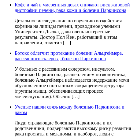
Кофе и чай в умеренных дозах снижают риск жировой
дистрофии печени, рака кожи и болезни Паркинсона
Детальное исследование по изучению воздействия
кофеина на липиды печени, проводимое учеными
Университета Дьюка, дали очень интересные
результаты. Доктор Пол Йен, работавший в этом
направлении, отметил […]
Ботокс облегчит протекание болезни Альцгеймера,
рассеянного склероза, болезни Паркинсона
У больных с рассеянным склерозом, инсультом,
болезнью Паркинсона, расщеплением позвоночника,
болезнью Альцгеймера наблюдается недержание мочи,
обусловленное спонтанным сокращением детрузора
(группы мышц, обеспечивающих процесс
мочеиспускания). Обычно […]
Ученые нашли связь между болезнью Паркинсона и
раком
Люди страдающие болезнью Паркинсона и их
родственники, подвергаются высокому риску развития
рака простаты и меланомы, и наоборот, люди с