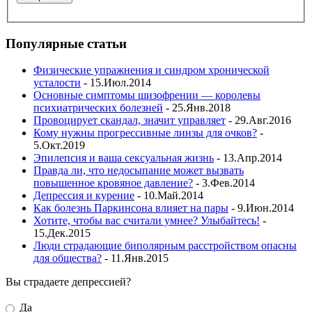
Популярные статьи
Физические упражнения и синдром хронической
усталости
- 15.Июл.2014
Основные симптомы шизофрении — королевы
психиатрических болезней
- 25.Янв.2018
Провоцирует скандал, значит управляет
- 29.Авг.2016
Кому нужны прогрессивные линзы для очков?
-
5.Окт.2019
Эпилепсия и ваша сексуальная жизнь
- 13.Апр.2014
Правда ли, что недосыпание может вызвать
повышенное кровяное давление?
- 3.Фев.2014
Депрессия и курение
- 10.Май.2014
Как болезнь Паркинсона влияет на пары
- 9.Июн.2014
Хотите, чтобы вас считали умнее? Улыбайтесь!
-
15.Дек.2015
Люди страдающие биполярным расстройством опасны
для общества?
- 11.Янв.2015
Вы страдаете депрессией?
Да