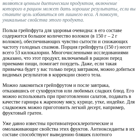
являются ценным диетическим продуктом, включение
которого в рацион может дать хорошие результаты, если вы
ставите цель избавиться от лишнего веса. А помогут,
уникальные свойства этого продукта.
Польза грейпфрута для здоровья очевидна: в его составе
содержится большое количество волокон (в 150 г – 2 г
волокон), обеспечивающих чувство сытости и снижающих
частоту голодных спазмов. Порция грейпфрута (150 г) несет
всего 53 килокалории. Многочисленными исследованиями
доказано, что этот продукт, включаемый в рацион перед
приемами пищи, помогает похудеть. Даже, если такая
привычка будет у вас только перед завтраком, можно добиться
видимых результатов в коррекции своего тела.
Можно лакомиться грейпфрутом и после завтрака,
отказавшись от сухофруктов или любимых сладких блюд. Его
можно использовать при приготовлении салатов, подавать в
качестве гарнира к жареному мясу, курице, утке, индейке. Для
сладкоежек можно приготовить легкий десерт, например,
фруктовый гратен.
Уже давно известны противоатеросклеротические и
омолаживающие свойства этих фруктов. Антиоксиданты в их
составе способствуют выведению бляшек плотного