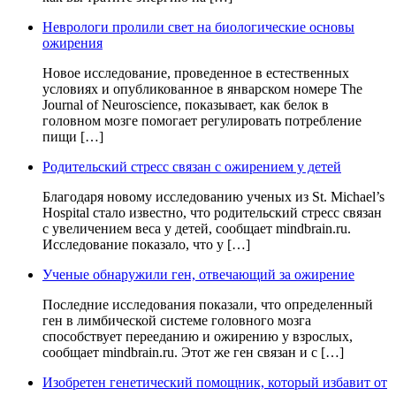
Неврологи пролили свет на биологические основы
ожирения
Новое исследование, проведенное в естественных
условиях и опубликованное в январском номере The
Journal of Neuroscience, показывает, как белок в
головном мозге помогает регулировать потребление
пищи […]
Родительский стресс связан с ожирением у детей
Благодаря новому исследованию ученых из St. Michael’s
Hospital стало известно, что родительский стресс связан
с увеличением веса у детей, сообщает mindbrain.ru.
Исследование показало, что у […]
Ученые обнаружили ген, отвечающий за ожирение
Последние исследования показали, что определенный
ген в лимбической системе головного мозга
способствует перееданию и ожирению у взрослых,
сообщает mindbrain.ru. Этот же ген связан и с […]
Изобретен генетический помощник, который избавит от