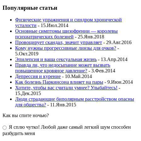
Популярные статьи
Физические упражнения и синдром хронической
усталости
- 15.Июл.2014
Основные симптомы шизофрении — королевы
психиатрических болезней
- 25.Янв.2018
Провоцирует скандал, значит управляет
- 29.Авг.2016
Кому нужны прогрессивные линзы для очков?
-
5.Окт.2019
Эпилепсия и ваша сексуальная жизнь
- 13.Апр.2014
Правда ли, что недосыпание может вызвать
повышенное кровяное давление?
- 3.Фев.2014
Депрессия и курение
- 10.Май.2014
Как болезнь Паркинсона влияет на пары
- 9.Июн.2014
Хотите, чтобы вас считали умнее? Улыбайтесь!
-
15.Дек.2015
Люди страдающие биполярным расстройством опасны
для общества?
- 11.Янв.2015
Как вы спите ночью?
Я сплю чутко! Любой даже самый легкий шум способен
разбудить меня