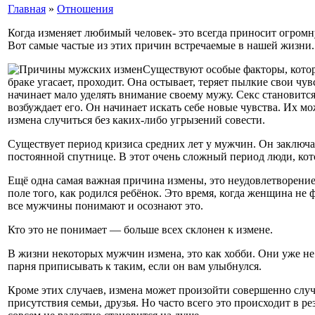
Главная
»
Отношения
Когда изменяет любимый человек- это всегда приносит огром
Вот самые частые из этих причин встречаемые в нашей жизни.
Существуют особые факторы, котор
браке угасает, проходит. Она остывает, теряет пылкие свои чу
начинает мало уделять внимание своему мужу. Секс становится
возбуждает его. Он начинает искать себе новые чувства. Их м
измена случиться без каких-либо угрызений совести.
Существует период кризиса средних лет у мужчин. Он заключае
постоянной спутнице. В этот очень сложный период люди, кот
Ещё одна самая важная причина измены, это неудовлетворение
поле того, как родился ребёнок. Это время, когда женщина н
все мужчины понимают и осознают это.
Кто это не понимает — больше всех склонен к измене.
В жизни некоторых мужчин измена, это как хобби. Они уже не м
парня приписывать к таким, если он вам улыбнулся.
Кроме этих случаев, измена может произойти совершенно случ
присутствия семьи, друзья. Но часто всего это происходит в р