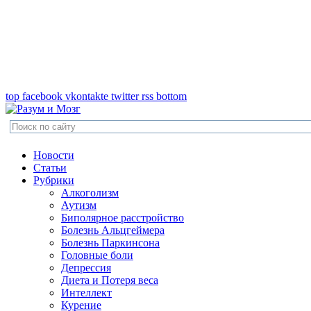
top
facebook
vkontakte
twitter
rss
bottom
Новости
Статьи
Рубрики
Алкоголизм
Аутизм
Биполярное расстройство
Болезнь Альцгеймера
Болезнь Паркинсона
Головные боли
Депрессия
Диета и Потеря веса
Интеллект
Курение