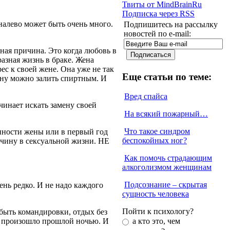
Твиты от MindBrainRu
Подписка через RSS
налево может быть очень много.
Подпишитесь на рассылку
новостей по e-mail:
ая причина. Это когда любовь в
разная жизнь в браке. Жена
ес к своей жене. Она уже не так
Еще статьи по теме:
чину можно залить спиртным. И
Вред спайса
чинает искать замену своей
На всякий пожарный…
Что такое синдром
нности жены или в первый год
беспокойных ног?
жчину в сексуальной жизни. НЕ
Как помочь страдающим
алкоголизмом женщинам
Подсознание – скрытая
ень редко. И не надо каждого
сущность человека
Пойти к психологу?
быть командировки, отдых без
что произошло прошлой ночью. И
а кто это, чем