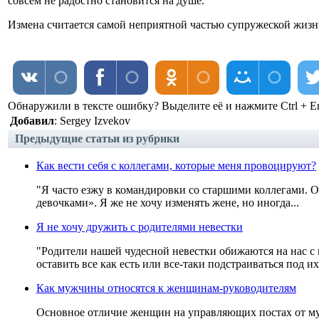
совсем не радостно становится на душе.
Измена считается самой неприятной частью супружеской жизн
Обнаружили в тексте ошибку? Выделите её и нажмите Ctrl + En
Добавил
: Sergey Izvekov
Предыдущие статьи из рубрики
Как вести себя с коллегами, которые меня провоцируют?
"Я часто езжу в командировки со старшими коллегами. Он
девочками». Я же не хочу изменять жене, но иногда...
Я не хочу дружить с родителями невестки
"Родители нашей чудесной невестки обижаются на нас с 
оставить все как есть или все-таки подстраиваться под их.
Как мужчины относятся к женщинам-руководителям
Основное отличие женщин на управляющих постах от муж