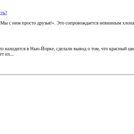
сть?
 «Мы с ним просто друзья!». Это сопровождается невинным хлоп
о находится в Нью-Йорке, сделали вывод о том, что красный цве
т их...