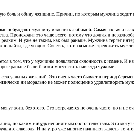
ную боль и обиду женщине. Причин, по которым мужчина ходит 
ые побуждают мужчину изменить любимой. Самая частая и главн
вства. Происходит это чаще всего, потому что долгая и неразнооб
 редким. И уже не таким, как был раньше. Мужчина теряет интер
ожно найти, где угодно. Совесть, которая может тревожить муж
тся в том, что у мужчины появляется склонность к измене. И на
орые раньше были близки могут стать навсегда чужими.
 сексуальных желаний. Это очень часто бывает в период береме
е физически ни морально не может полноценно удовлетворить му
огут жить без этого. Это встречается не очень часто, но и не оч
айно, по каким-нибудь непонятным обстоятельствам. Это могут 
езультате алкоголя. И на утро уже многие начинают жалеть, то 