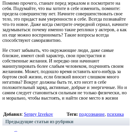
Помимо прочего, станьте перед зеркалом и посмотрите на
себя. Подумайте, что вы хотите в себе изменить, помните:
предела совершенству нет. Начните совершенствовать свое
тело, это придаст вам уверенности в себе. Всегда познавайте
что-то новое. Даже когда смотрите очередной сериал, начните
задумываться: почему именно такие реплики у актеров, а как
их еще можно воспринимать? Такие вопросы всегда
способствуют саморазвитию.
Не стоит забывать, что окружающие люди, даже самые
близкие, имеют свой характер, свои пристрастия и
собственные желания. И нередко они начинают
манипулировать более слабым человеком, подчинять своим
желаниям. Может, подошло время оставить кого-нибудь за
бортом свой жизни, если близкий вносит слишком много
негатива? Вокруг должны быть те, кто несет в себе
положительный заряд, активные, добрые и энергичные. Но и
самим следует становиться сильным не только физически, но
и морально, чтобы выстоять, и найти свое место в жизни
Добавил
:
Sergey Izvekov
Теги:
подсознание
,
психика
Предыдущие статьи из рубрики