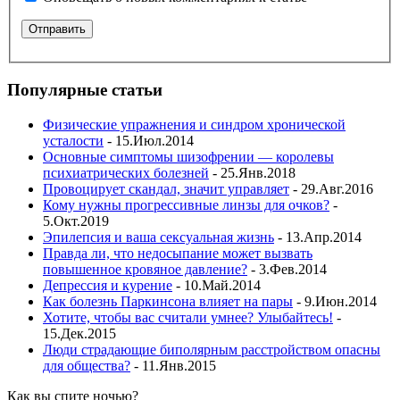
Популярные статьи
Физические упражнения и синдром хронической
усталости
- 15.Июл.2014
Основные симптомы шизофрении — королевы
психиатрических болезней
- 25.Янв.2018
Провоцирует скандал, значит управляет
- 29.Авг.2016
Кому нужны прогрессивные линзы для очков?
-
5.Окт.2019
Эпилепсия и ваша сексуальная жизнь
- 13.Апр.2014
Правда ли, что недосыпание может вызвать
повышенное кровяное давление?
- 3.Фев.2014
Депрессия и курение
- 10.Май.2014
Как болезнь Паркинсона влияет на пары
- 9.Июн.2014
Хотите, чтобы вас считали умнее? Улыбайтесь!
-
15.Дек.2015
Люди страдающие биполярным расстройством опасны
для общества?
- 11.Янв.2015
Как вы спите ночью?