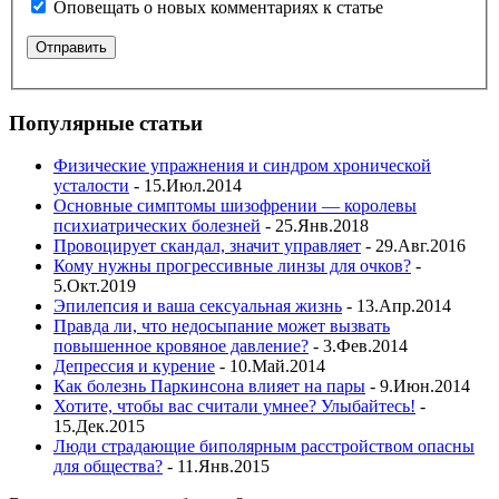
Оповещать о новых комментариях к статье
Популярные статьи
Физические упражнения и синдром хронической
усталости
- 15.Июл.2014
Основные симптомы шизофрении — королевы
психиатрических болезней
- 25.Янв.2018
Провоцирует скандал, значит управляет
- 29.Авг.2016
Кому нужны прогрессивные линзы для очков?
-
5.Окт.2019
Эпилепсия и ваша сексуальная жизнь
- 13.Апр.2014
Правда ли, что недосыпание может вызвать
повышенное кровяное давление?
- 3.Фев.2014
Депрессия и курение
- 10.Май.2014
Как болезнь Паркинсона влияет на пары
- 9.Июн.2014
Хотите, чтобы вас считали умнее? Улыбайтесь!
-
15.Дек.2015
Люди страдающие биполярным расстройством опасны
для общества?
- 11.Янв.2015