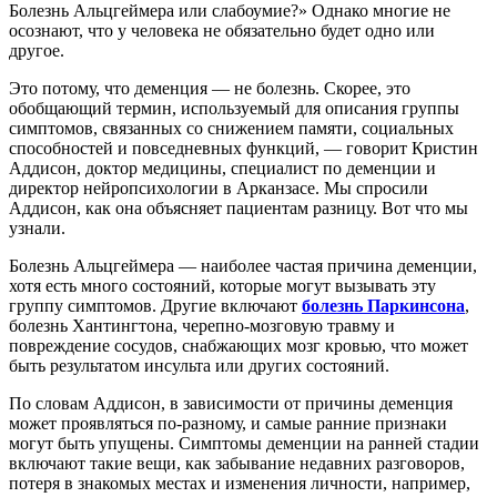
Болезнь Альцгеймера или слабоумие?» Однако многие не
осознают, что у человека не обязательно будет одно или
другое.
Это потому, что деменция — не болезнь. Скорее, это
обобщающий термин, используемый для описания группы
симптомов, связанных со снижением памяти, социальных
способностей и повседневных функций, — говорит Кристин
Аддисон, доктор медицины, специалист по деменции и
директор нейропсихологии в Арканзасе. Мы спросили
Аддисон, как она объясняет пациентам разницу. Вот что мы
узнали.
Болезнь Альцгеймера — наиболее частая причина деменции,
хотя есть много состояний, которые могут вызывать эту
группу симптомов. Другие включают
болезнь Паркинсона
,
болезнь Хантингтона, черепно-мозговую травму и
повреждение сосудов, снабжающих мозг кровью, что может
быть результатом инсульта или других состояний.
По словам Аддисон, в зависимости от причины деменция
может проявляться по-разному, и самые ранние признаки
могут быть упущены. Симптомы деменции на ранней стадии
включают такие вещи, как забывание недавних разговоров,
потеря в знакомых местах и ​​изменения личности, например,