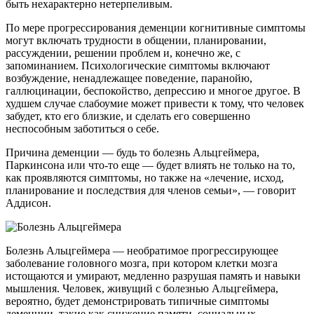
быть нехарактерно нетерпеливым.
По мере прогрессирования деменции когнитивные симптомы
могут включать трудности в общении, планировании,
рассуждении, решении проблем и, конечно же, с
запоминанием. Психологические симптомы включают
возбуждение, ненадлежащее поведение, паранойю,
галлюцинации, беспокойство, депрессию и многое другое. В
худшем случае слабоумие может привести к тому, что человек
забудет, кто его близкие, и сделать его совершенно
неспособным заботиться о себе.
Причина деменции — будь то болезнь Альцгеймера,
Паркинсона или что-то еще — будет влиять не только на то,
как проявляются симптомы, но также на «лечение, исход,
планирование и последствия для членов семьи», — говорит
Аддисон.
Болезнь Альцгеймера — необратимое прогрессирующее
заболевание головного мозга, при котором клетки мозга
истощаются и умирают, медленно разрушая память и навыки
мышления. Человек, живущий с болезнью Альцгеймера,
вероятно, будет демонстрировать типичные симптомы
деменции, такие как снижение памяти, социальных