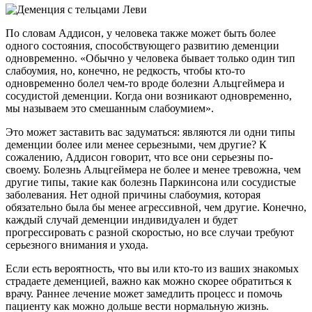
По словам Аддисон, у человека также может быть более
одного состояния, способствующего развитию деменции
одновременно. «Обычно у человека бывает только один тип
слабоумия, но, конечно, не редкость, чтобы кто-то
одновременно болел чем-то вроде болезни Альцгеймера и
сосудистой деменции. Когда они возникают одновременно,
мы называем это смешанным слабоумием».
Это может заставить вас задуматься: являются ли одни типы
деменции более или менее серьезными, чем другие? К
сожалению, Аддисон говорит, что все они серьезны по-
своему. Болезнь Альцгеймера не более и менее тревожна, чем
другие типы, такие как болезнь Паркинсона или сосудистые
заболевания. Нет одной причины слабоумия, которая
обязательно была бы менее агрессивной, чем другие. Конечно,
каждый случай деменции индивидуален и будет
прогрессировать с разной скоростью, но все случаи требуют
серьезного внимания и ухода.
Если есть вероятность, что вы или кто-то из ваших знакомых
страдаете деменцией, важно как можно скорее обратиться к
врачу. Раннее лечение может замедлить процесс и помочь
пациенту как можно дольше вести нормальную жизнь.