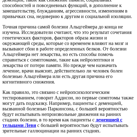
способностей и повседневных функций, в дополнение к
замешательству, блужданиям, агрессивности, изменениям в
привычках сна, недоверию к другим и социальной изоляции.
Точная причина самой болезни Альцгеймера до конца не
изучена. Исследователи считают, что это результат сочетания
генетических факторов, факторов образа жизни и
окружающей среды, которые со временем влияют на мозг и
вызывают сбои в работе определенных белков. От болезни
Альцгеймера нет лекарства, но есть способы помочь
справиться с симптомами, такие как нейролептики и
лекарства от потери памяти. Но прежде чем назначить
лечение, врачи выяснят, действительно ли человек болен
болезнью Альцгеймера или есть другая причина его
когнитивного снижения.
Как правило, это связано с нейропсихологическим
тестированием, говорит Аддисон, но первые симптомы также
могут дать подсказку. Например, пациенты с деменцией,
вызванной болезнью Паркинсона, с большей вероятностью
будут испытывать непроизвольные движения на ранних
стадиях болезни, в то время как пациенты с
деменцией с
тельцами Леви
с большей вероятностью будут испытывать
зрительные галлюцинации на ранних стадиях.