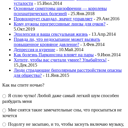
усталости
- 15.Июл.2014
Основные симптомы шизофрении — королевы
психиатрических болезней
- 25.Янв.2018
Провоцирует скандал, значит управляет
- 29.Авг.2016
Кому нужны прогрессивные линзы для очков?
-
5.Окт.2019
Эпилепсия и ваша сексуальная жизнь
- 13.Апр.2014
Правда ли, что недосыпание может вызвать
повышенное кровяное давление?
- 3.Фев.2014
Депрессия и курение
- 10.Май.2014
Как болезнь Паркинсона влияет на пары
- 9.Июн.2014
Хотите, чтобы вас считали умнее? Улыбайтесь!
-
15.Дек.2015
Люди страдающие биполярным расстройством опасны
для общества?
- 11.Янв.2015
Как вы спите ночью?
Я сплю чутко! Любой даже самый легкий шум способен
разбудить меня
Мне снятся такие замечательные сны, что просыпаться не
хочется
Подолгу не засыпаю, и то, чтобы заснуть включаю музыку,