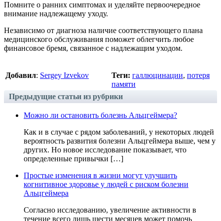
Помните о ранних симптомах и уделяйте первоочередное
внимание надлежащему уходу.
Независимо от диагноза наличие соответствующего плана
медицинского обслуживания поможет облегчить любое
финансовое бремя, связанное с надлежащим уходом.
Добавил
:
Sergey Izvekov
Теги:
галлюцинации
,
потеря
памяти
Предыдущие статьи из рубрики
Можно ли остановить болезнь Альцгеймера?
Как и в случае с рядом заболеваний, у некоторых людей
вероятность развития болезни Альцгеймера выше, чем у
других. Но новое исследование показывает, что
определенные привычки […]
Простые изменения в жизни могут улучшить
когнитивное здоровье у людей с риском болезни
Альцгеймера
Согласно исследованию, увеличение активности в
течение всего лишь шести месяцев может помочь