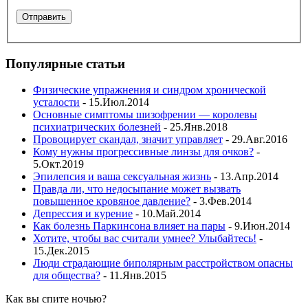
Популярные статьи
Физические упражнения и синдром хронической
усталости
- 15.Июл.2014
Основные симптомы шизофрении — королевы
психиатрических болезней
- 25.Янв.2018
Провоцирует скандал, значит управляет
- 29.Авг.2016
Кому нужны прогрессивные линзы для очков?
-
5.Окт.2019
Эпилепсия и ваша сексуальная жизнь
- 13.Апр.2014
Правда ли, что недосыпание может вызвать
повышенное кровяное давление?
- 3.Фев.2014
Депрессия и курение
- 10.Май.2014
Как болезнь Паркинсона влияет на пары
- 9.Июн.2014
Хотите, чтобы вас считали умнее? Улыбайтесь!
-
15.Дек.2015
Люди страдающие биполярным расстройством опасны
для общества?
- 11.Янв.2015
Как вы спите ночью?