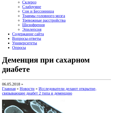
Склероз
Слабоумие
Сон и Бессонница
Травмы головного мозга
Тревожные расстройства
Шизофрения
Эпилепсия
Содержание сайта
Вопросы-ответы
Университеты
Опросы
Деменция при сахарном
диабете
06.05.2018 »
Главная
»
Новости
»
Исследователи делают открытие,
связывающее диабет 2 типа и деменцию