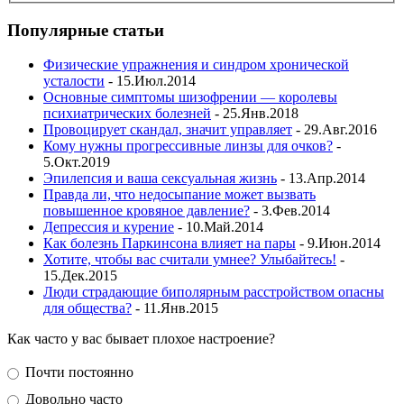
Популярные статьи
Физические упражнения и синдром хронической
усталости
- 15.Июл.2014
Основные симптомы шизофрении — королевы
психиатрических болезней
- 25.Янв.2018
Провоцирует скандал, значит управляет
- 29.Авг.2016
Кому нужны прогрессивные линзы для очков?
-
5.Окт.2019
Эпилепсия и ваша сексуальная жизнь
- 13.Апр.2014
Правда ли, что недосыпание может вызвать
повышенное кровяное давление?
- 3.Фев.2014
Депрессия и курение
- 10.Май.2014
Как болезнь Паркинсона влияет на пары
- 9.Июн.2014
Хотите, чтобы вас считали умнее? Улыбайтесь!
-
15.Дек.2015
Люди страдающие биполярным расстройством опасны
для общества?
- 11.Янв.2015
Как часто у вас бывает плохое настроение?
Почти постоянно
Довольно часто