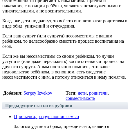
беспомощности прибегают к наказаниям. Причем и
наказания, с позиции ребёнка, являются незаслуженными и
унизительными, а не воспитательными.
Когда же дети подрастут, то всё это они возвратят родителям в
виде обид, унижений и отчуждения.
Если ваш супруг (или супруга) несовместимы с вашим
ребёнком, то целесообразно сместить процесс воспитания на
себя.
Если же вы несовместимы со своим ребёнком, то лучше
уступить (или даже переложить) воспитательный процесс на
другого супруга. А вам постоянно помнить, что ваше
недовольство ребёнком, в основном, есть следствие
несовместимости с ним, а потому относиться к нему помягче.
Добавил
:
Sergey Izvekov
Теги:
дети
,
родители
,
совместимость
Предыдущие статьи из рубрики
Привычки, разрушающие семью
Залогом удачного брака, прежде всего, является