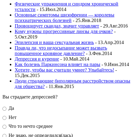
Физические упражнения и синдром хронической
усталости
- 15.Июл.2014
Основные симптомы шизофрении — королевы
психиатрических болезней
- 25.Янв.2018
Провоцирует скандал, значит управляет
- 29.Авг.2016
Кому нужны прогрессивные линзы для очков?
-
5.Окт.2019
Эпилепсия и ваша сексуальная жизнь
- 13.Апр.2014
Правда ли, что недосыпание может вызвать
повышенное кровяное давление?
- 3.Фев.2014
Депрессия и курение
- 10.Май.2014
Как болезнь Паркинсона влияет на пары
- 9.Июн.2014
Хотите, чтобы вас считали умнее? Улыбайтесь!
-
15.Дек.2015
Люди страдающие биполярным расстройством опасны
для общества?
- 11.Янв.2015
Вы страдаете депрессией?
Да
Нет
Что то нечто среднее
Не знаю, не определился(лась)