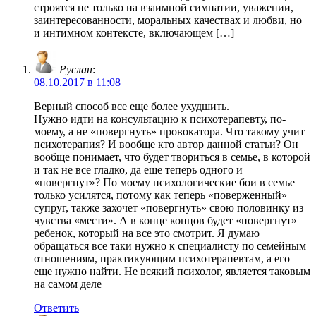
строятся не только на взаимной симпатии, уважении,
заинтересованности, моральных качествах и любви, но
и интимном контексте, включающем […]
Руслан
:
08.10.2017 в 11:08
Верный способ все еще более ухудшить.
Нужно идти на консультацию к психотерапевту, по-
моему, а не «повергнуть» провокатора. Что такому учит
психотерапия? И вообще кто автор данной статьи? Он
вообще понимает, что будет твориться в семье, в которой
и так не все гладко, да еще теперь одного и
«повергнут»? По моему психологические бои в семье
только усилятся, потому как теперь «поверженный»
супруг, также захочет «повергнуть» свою половинку из
чувства «мести». А в конце концов будет «повергнут»
ребенок, который на все это смотрит. Я думаю
обращаться все таки нужно к специалисту по семейным
отношениям, практикующим психотерапевтам, а его
еще нужно найти. Не всякий психолог, является таковым
на самом деле
Ответить