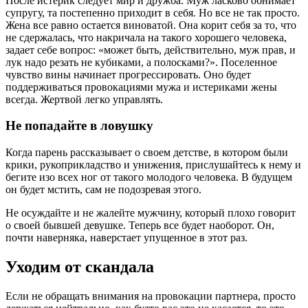
После истерик следует мир и дружба. Муж ласково обнимает
супругу, та постепенно приходит в себя. Но все не так просто.
Жена все равно остается виноватой. Она корит себя за то, что
не сдержалась, что накричала на такого хорошего человека,
задает себе вопрос: «может быть, действительно, муж прав, и
лук надо резать не кубиками, а полосками?». Поселенное
чувство вины начинает прогрессировать. Оно будет
поддерживаться провокациями мужа и истериками жены
всегда. Жертвой легко управлять.
Не попадайте в ловушку
Когда парень рассказывает о своем детстве, в котором были
крики, рукоприкладство и унижения, прислушайтесь к нему и
бегите изо всех ног от такого молодого человека. В будущем
он будет мстить, сам не подозревая этого.
Не осуждайте и не жалейте мужчину, который плохо говорит
о своей бывшей девушке. Теперь все будет наоборот. Он,
почти наверняка, наверстает упущенное в этот раз.
Уходим от скандала
Если не обращать внимания на провокации партнера, просто