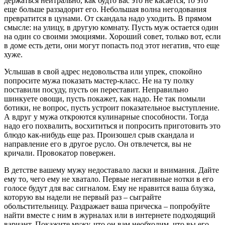
держаться нейтрально, как будто вас это не касается, то это
еще больше раззадорит его. Небольшая волна негодования
превратится в цунами. От скандала надо уходить. В прямом
смысле: на улицу, в другую комнату. Пусть муж остается один
на один со своими эмоциями. Хороший совет, только вот, если
в доме есть дети, они могут попасть под этот негатив, что еще
хуже.
Услышав в свой адрес недовольства или упрек, спокойно
попросите мужа показать мастер-класс. Не на ту полку
поставили посуду, пусть он переставит. Неправильно
шинкуете овощи, пусть покажет, как надо. Не так помыли
ботики, не вопрос, пусть устроит показательное выступление.
А вдруг у мужа откроются кулинарные способности. Тогда
надо его похвалить, восхититься и попросить приготовить это
блюдо как-нибудь еще раз. Произошел срыв скандала и
направление его в другое русло. Он отвлечется, вы не
кричали. Провокатор повержен.
В детстве вашему мужу недоставало ласки и внимания. Дайте
ему то, чего ему не хватало. Первые негативные нотки в его
голосе будут для вас сигналом. Ему не нравится ваша блузка,
которую вы надели не первый раз – сыграйте
обольстительницу. Раздражает ваша прическа – попробуйте
найти вместе с ним в журналах или в интернете подходящий
вариант. Покажите мужу, что он вам необходим, что вы его