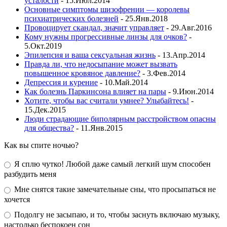
усталости
- 15.Июл.2014
Основные симптомы шизофрении — королевы
психиатрических болезней
- 25.Янв.2018
Провоцирует скандал, значит управляет
- 29.Авг.2016
Кому нужны прогрессивные линзы для очков?
-
5.Окт.2019
Эпилепсия и ваша сексуальная жизнь
- 13.Апр.2014
Правда ли, что недосыпание может вызвать
повышенное кровяное давление?
- 3.Фев.2014
Депрессия и курение
- 10.Май.2014
Как болезнь Паркинсона влияет на пары
- 9.Июн.2014
Хотите, чтобы вас считали умнее? Улыбайтесь!
-
15.Дек.2015
Люди страдающие биполярным расстройством опасны
для общества?
- 11.Янв.2015
Как вы спите ночью?
Я сплю чутко! Любой даже самый легкий шум способен
разбудить меня
Мне снятся такие замечательные сны, что просыпаться не
хочется
Подолгу не засыпаю, и то, чтобы заснуть включаю музыку,
настолько беспокоен сон