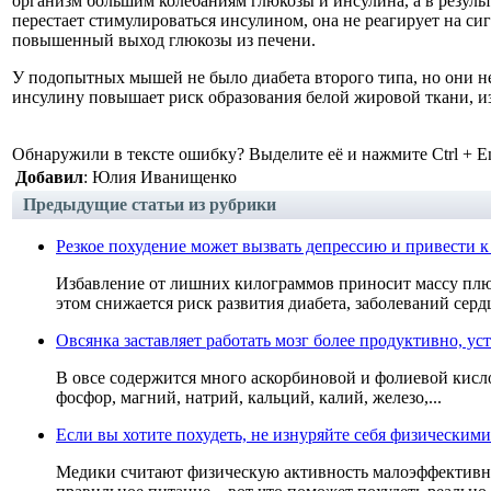
организм большим колебаниям глюкозы и инсулина, а в результ
перестает стимулироваться инсулином, она не реагирует на с
повышенный выход глюкозы из печени.
У подопытных мышей не было диабета второго типа, но они не 
инсулину повышает риск образования белой жировой ткани, и
Обнаружили в тексте ошибку? Выделите её и нажмите Ctrl + En
Добавил
: Юлия Иванищенко
Предыдущие статьи из рубрики
Резкое похудение может вызвать депрессию и привести
Избавление от лишних килограммов приносит массу плюс
этом снижается риск развития диабета, заболеваний сердца
Овсянка заставляет работать мозг более продуктивно, ус
В овсе содержится много аскорбиновой и фолиевой кислот
фосфор, магний, натрий, кальций, калий, железо,...
Если вы хотите похудеть, не изнуряйте себя физически
Медики считают физическую активность малоэффективны