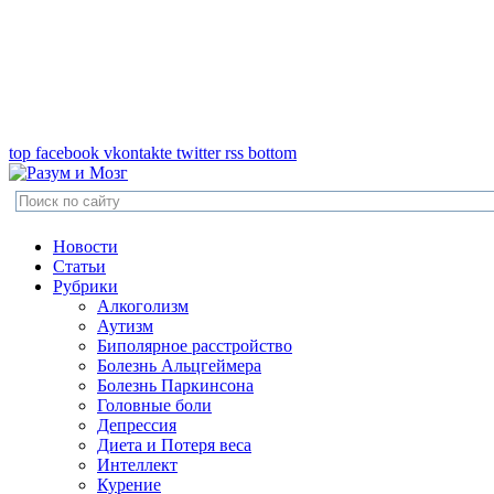
top
facebook
vkontakte
twitter
rss
bottom
Новости
Статьи
Рубрики
Алкоголизм
Аутизм
Биполярное расстройство
Болезнь Альцгеймера
Болезнь Паркинсона
Головные боли
Депрессия
Диета и Потеря веса
Интеллект
Курение