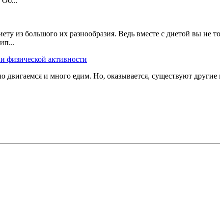
Об...
ту из большого их разнообразия. Ведь вместе с диетой вы не то
ип...
 и физической активности
о двигаемся и много едим. Но, оказывается, существуют другие