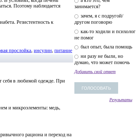
. В условиях, когда печень
а кто это, чем
аться. Поэтому наблюдается
занимается?
зачем, я с подругой/
иабета. Резистентность к
другом поговорю
как-то ходили и психолог
не помог
был опыт, была помощь
вая прослойка
,
инсулин
,
питание
ни разу не были, но
думаю, что может помочь
Добавить свой ответ
т себя в любимой одежде. При
Результаты
 нем и микроэлементы: медь,
ривычного рациона и переход на