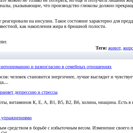
ате можно не только не потерять, но еще и получить лишний жир
игналы, указывающие, что производство глюкозы должно прекращ
реагировали на инсулин. Такое состояние характерно для предд
звестной, как накопления жира в брюшной полости.
ter.
Теги:
живот
,
жиро
 к непониманию и разногласию в семейных отношениях
ов: человек становится энергичнее, лучше выглядит и чувствуе
,...
траняет депрессию и стрессы
ы, витаминов К, Е, А, В1, В5, В2, В6, холина, ниацина. Есть в
ми упражнениями
м средством в борьбе с избыточным весом. Изменение своего п