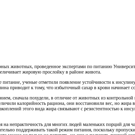
рных животных, проведенное экспертами по питанию Университе
еличивает жировую прослойку в районе живота.
питание, ученые отметили появление устойчивости к инсулину 
ина приводит к тому, что избыточный сахар в крови начинает со
ем, сначала похудели, в отличие от животных из контрольной
личили калорийность рациона, они восстановили вес, но жира в
накоплений этого вида жира связывают с резистентностью к инсу
ря на непрактичность для многих людей маленьких порций для 
ательно поддерживать такой режим питания, поскольку пропус