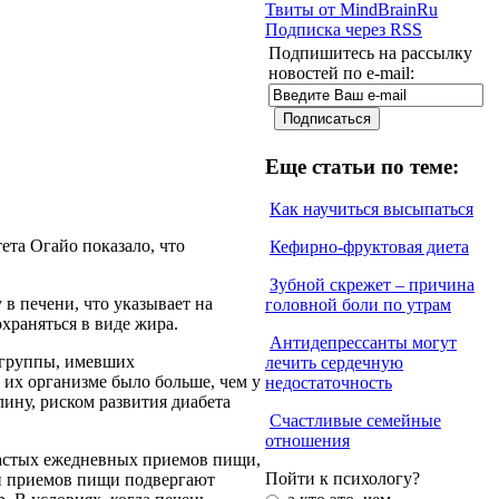
Твиты от MindBrainRu
Подписка через RSS
Подпишитесь на рассылку
новостей по e-mail:
Еще статьи по теме:
Как научиться высыпаться
та Огайо показало, что
Кефирно-фруктовая диета
Зубной скрежет – причина
в печени, что указывает на
головной боли по утрам
храняться в виде жира.
Антидепрессанты могут
 группы, имевших
лечить сердечную
 их организме было больше, чем у
недостаточность
лину, риском развития диабета
Счастливые семейные
отношения
частых ежедневных приемов пищи,
Пойти к психологу?
ки приемов пищи подвергают