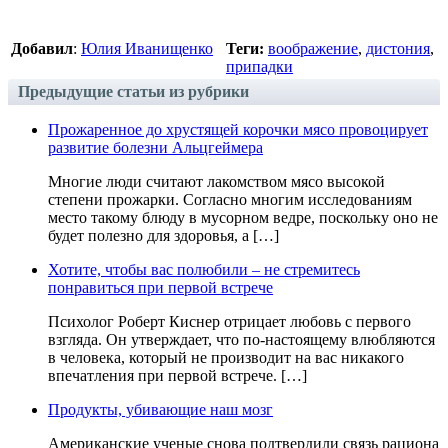
Добавил
:
Юлия Иванищенко
Теги:
воображение
,
дистония
,
припадки
Предыдущие статьи из рубрики
Прожаренное до хрустящей корочки мясо провоцирует
развитие болезни Альцгеймера
Многие люди считают лакомством мясо высокой
степени прожарки. Согласно многим исследованиям
место такому блюду в мусорном ведре, поскольку оно не
будет полезно для здоровья, а […]
Хотите, чтобы вас полюбили – не стремитесь
понравиться при первой встрече
Психолог Роберт Киснер отрицает любовь с первого
взгляда. Он утверждает, что по-настоящему влюбляются
в человека, который не производит на вас никакого
впечатления при первой встрече. […]
Продукты, убивающие наш мозг
Американские ученые снова подтвердили связь рациона