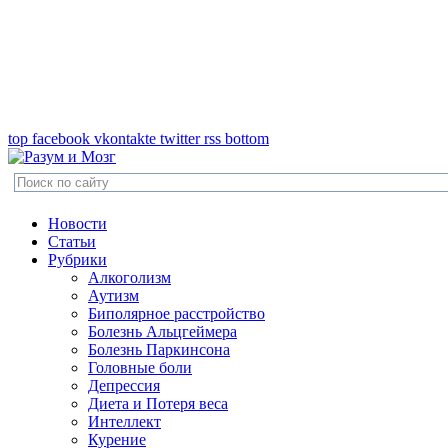
top
facebook
vkontakte
twitter
rss
bottom
Новости
Статьи
Рубрики
Алкоголизм
Аутизм
Биполярное расстройство
Болезнь Альцгеймера
Болезнь Паркинсона
Головные боли
Депрессия
Диета и Потеря веса
Интеллект
Курение