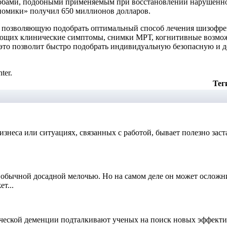
особами, подобными применяемым при восстановлении нарушенн
номики» получил 650 миллионов долларов.
 позволяющую подобрать оптимальный способ лечения шизофре
чающих клинические симптомы, снимки МРТ, когнитивные возмож
 это позволит быстро подобрать индивидуальную безопасную и 
ter.
Тег
знеса или ситуациях, связанных с работой, бывает полезно заст
 обычной досадной мелочью. Но на самом деле он может осложни
т...
ческой деменции подталкивают ученых на поиск новых эффекти