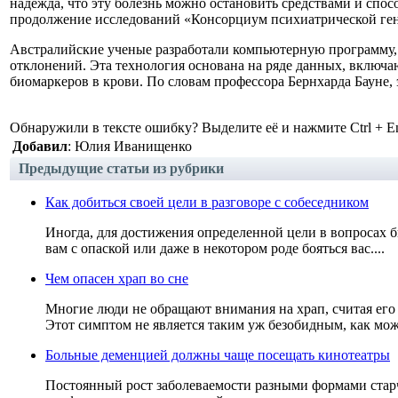
надежда, что эту болезнь можно остановить средствами и сп
продолжение исследований «Консорциум психиатрической ге
Австралийские ученые разработали компьютерную программу,
отклонений. Эта технология основана на ряде данных, вклю
биомаркеров в крови. По словам профессора Бернхарда Бауне,
Обнаружили в тексте ошибку? Выделите её и нажмите Ctrl + En
Добавил
: Юлия Иванищенко
Предыдущие статьи из рубрики
Как добиться своей цели в разговоре с собеседником
Иногда, для достижения определенной цели в вопросах би
вам с опаской или даже в некотором роде бояться вас....
Чем опасен храп во сне
Многие люди не обращают внимания на храп, считая его
Этот симптом не является таким уж безобидным, как може
Больные деменцией должны чаще посещать кинотеатры
Постоянный рост заболеваемости разными формами стар