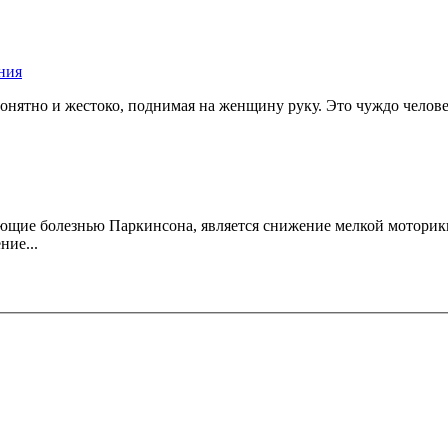
ния
нятно и жестоко, поднимая на женщину руку. Это чуждо челов
ющие болезнью Паркинсона, является снижение мелкой моторики 
ние...