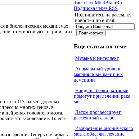
Твиты от MindBrainRu
Подписка через RSS
Подпишитесь на рассылку
новостей по e-mail:
ся в биологических механизмах,
, при этом восемьдесят три из них
Еще статьи по теме:
Музыка и интеллект
Аномальный уровень
магния повышает риск
деменции
Найдены белки, которые
помогут при лечении рака
и около 113 тысяч здоровых
мозга
спрессия многих генов, в
Летом прогрессирует
 в нейронах головного мозга.
рассеянный склероз
вать это заболевание. То есть
Изобретение бионического
мозга облегчит лечение
и шизофрении. Теперь появилась