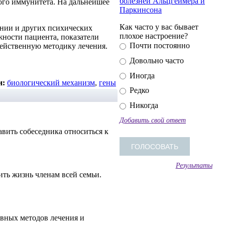
болезней Альцгеймера и
ого иммунитета. На дальнейшее
Паркинсона
Как часто у вас бывает
нии и других психических
плохое настроение?
ности пациента, показатели
Почти постоянно
действенную методику лечения.
Довольно часто
Иногда
и:
биологический механизм
,
гены
Редко
Никогда
Добавить свой ответ
авить собеседника относиться к
Результаты
ть жизнь членам всей семьи.
вных методов лечения и