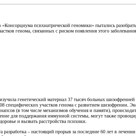
в «Консорциума психиатрической геномики» пытались разобрать
частков генома, связанных с риском появления этого заболевания
 изучила генетический материал 37 тысяч больных шизофренией 
08 специфических участков генома с развитием шизофрении. Эк
псов (в том числе механизмов обучения и памяти), происходит
ение для поддержания иммунной системы, могут также провоциро
доровье и вызвать расстройства психики.
а разработка – настоящий прорыв за последние 60 лет в лечени