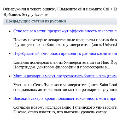
Обнаружили в тексте ошибку? Выделите её и нажмите Ctrl + En
Добавил
: Sergey Izvekov
Предыдущие статьи из рубрики
Стволовые клетки предскажут эффективность лекарств 
Почему некоторые лекарственные препараты против бол
Группе ученых из Боннского университета (англ. Universit
Церебральный амилоидоз приводит к ранним когнитив
Команда исследователей из Университета штата Нью-Йорк в
Нострэндом, доктором философии и профессором в...
Мята и розмарин могут предотвратить болезнь Альцгейм
Ученые из Сент-Луисского университета (англ. Saint Lou
специальных антиоксидантов мяты и розмарина, улучшаю
Высокий сахар в крови повышает токсичность мозга пр
Согласно новому исследованию Тулейнского университета 
Disease, стало известно, что высокий уровень сахара...