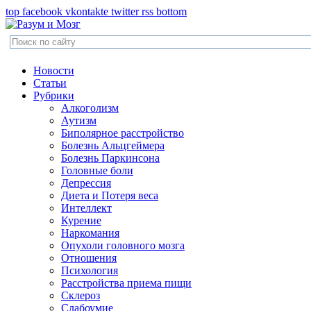
top
facebook
vkontakte
twitter
rss
bottom
Новости
Статьи
Рубрики
Алкоголизм
Аутизм
Биполярное расстройство
Болезнь Альцгеймера
Болезнь Паркинсона
Головные боли
Депрессия
Диета и Потеря веса
Интеллект
Курение
Наркомания
Опухоли головного мозга
Отношения
Психология
Расстройства приема пищи
Склероз
Слабоумие