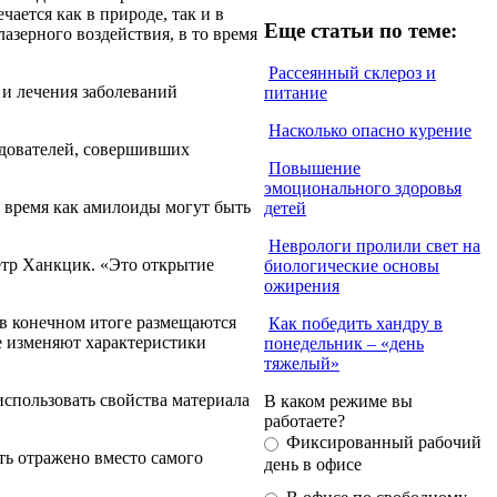
ается как в природе, так и в
Еще статьи по теме:
азерного воздействия, в то время
Рассеянный склероз и
 и лечения заболеваний
питание
Насколько опасно курение
едователей, совершивших
Повышение
эмоционального здоровья
о время как амилоиды могут быть
детей
Неврологи пролили свет на
етр Ханкцик. «Это открытие
биологические основы
ожирения
 в конечном итоге размещаются
Как победить хандру в
е изменяют характеристики
понедельник – «день
тяжелый»
использовать свойства материала
В каком режиме вы
работаете?
Фиксированный рабочий
ыть отражено вместо самого
день в офисе