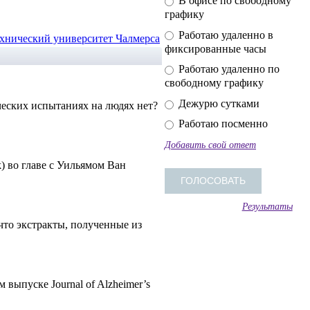
В офисе по свободному
графику
Работаю удаленно в
хнический университет Чалмерса
фиксированные часы
Работаю удаленно по
свободному графику
Дежурю сутками
еских испытаниях на людях нет?
Работаю посменно
Добавить свой ответ
k) во главе с Уильямом Ван
Результаты
 что экстракты, полученные из
 выпуске Journal of Alzheimer’s