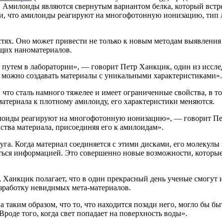
. Амилоиды являются свернутым вариантом белка, который встреч
ли, что амилоиды реагируют на многофотонную ионизацию, тип л
тях. Оно может привести не только к новым методам выявления
ущих наноматериалов.
 путем в лаборатории», — говорит Петр Ханкцик, один из иссл
 можно создавать материалы с уникальными характеристиками».
, что сталь намного тяжелее и имеет ограниченные свойства, в т
атериала к плотному амилоиду, его характеристики меняются.
милоиды реагируют на многофотонную ионизацию», — говорит П
тва материала, присоединяя его к амилоидам».
а. Когда материал соединяется с этими дисками, его молекулы
ваться информацией. Это совершенно новые возможности, которы
 Ханкцик полагает, что в один прекрасный день ученые смогут 
зработку невидимых мета-материалов.
 таким образом, что то, что находится позади него, могло бы б
Вроде того, когда свет попадает на поверхность воды».