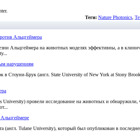
ter.
Теги:
Nature Photonics
,
Те
против Альцгеймера
езни Альцгеймера на животных моделях эффективны, а в клинич
y...
ным нарушениям
 Стоуни-Брук (англ. State University of New York at Stony Broo
ера
is University) провели исследование на животных и обнаружили,
т...
и Альцгеймере
(англ. Tulane University), который был опубликован в последнем