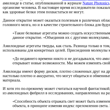
амилоиде в статье, опубликованной в журнале
Nature Photonics
организме человека. В настоящее время исследователи показа
как здоровые белки этим похвастаться не могут.
Данное открытие может оказаться полезным в различных облас
головного мозга, но и в качестве строительного блока для буд
«Такие белковые агрегаты можно создать искусственным
данное открытие. «Объединив их с другими молекулами,
Амилоидные агрегаты тверды, как сталь. Разница только в том
использованы для конкретных целей. Присоединив молекулы м
«До недавнего времени никто и не догадывался, что а
открывает новые возможности. Мы можем изменять свойс
Амилоиды имеют форму дисков, плотно сложенных друг на друг
настолько плотно и аккуратно, что могут общаться и обмени
материала.
И хотя это по-прежнему может считаться научной фантастикой,
из амилоидных фибрилл в исследованиях, направленных на ра
«Способность объекта отражать свет может быть изменена
объекта, в принципе изменяя индекс преломления света. 