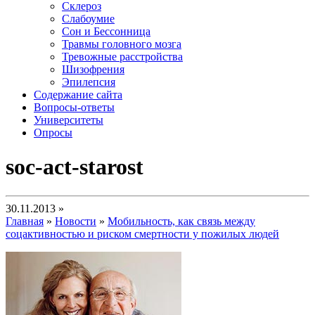
Склероз
Слабоумие
Сон и Бессонница
Травмы головного мозга
Тревожные расстройства
Шизофрения
Эпилепсия
Содержание сайта
Вопросы-ответы
Университеты
Опросы
soc-act-starost
30.11.2013 »
Главная
»
Новости
»
Мобильность, как связь между
соцактивностью и риском смертности у пожилых людей