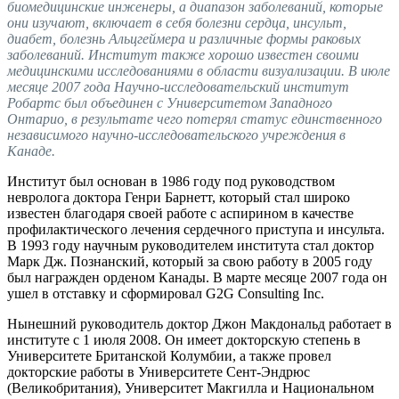
биомедицинские инженеры, а диапазон заболеваний, которые
они изучают, включает в себя болезни сердца, инсульт,
диабет, болезнь Альцгеймера и различные формы раковых
заболеваний. Институт также хорошо известен своими
медицинскими исследованиями в области визуализации. В июле
месяце 2007 года Научно-исследовательский институт
Робартс был объединен с Университетом Западного
Онтарио, в результате чего потерял статус единственного
независимого научно-исследовательского учреждения в
Канаде.
Институт был основан в 1986 году под руководством
невролога доктора Генри Барнетт, который стал широко
известен благодаря своей работе с аспирином в качестве
профилактического лечения сердечного приступа и инсульта.
В 1993 году научным руководителем института стал доктор
Марк Дж. Познанский, который за свою работу в 2005 году
был награжден орденом Канады. В марте месяце 2007 года он
ушел в отставку и сформировал G2G Consulting Inc.
Нынешний руководитель доктор Джон Макдональд работает в
институте с 1 июля 2008. Он имеет докторскую степень в
Университете Британской Колумбии, а также провел
докторские работы в Университете Сент-Эндрюс
(Великобритания),
Университет Макгилла
и Национальном