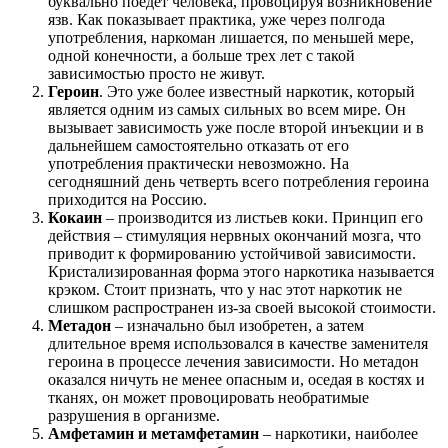
буквально поедет человека, провоцируя возникновение
язв. Как показывает практика, уже через полгода
употребления, наркоман лишается, по меньшей мере,
одной конечности, а больше трех лет с такой
зависимостью просто не живут.
Героин
. Это уже более известный наркотик, который
является одним из самых сильных во всем мире. Он
вызывает зависимость уже после второй инъекции и в
дальнейшем самостоятельно отказать от его
употребления практически невозможно. На
сегодняшний день четверть всего потребления героина
приходится на Россию.
Кокаин
– производится из листьев коки. Принцип его
действия – стимуляция нервных окончаний мозга, что
приводит к формированию устойчивой зависимости.
Кристализированная форма этого наркотика называется
крэком. Стоит признать, что у нас этот наркотик не
слишком распространен из-за своей высокой стоимости.
Метадон
– изначально был изобретен, а затем
длительное время использовался в качестве заменителя
героина в процессе лечения зависимости. Но метадон
оказался ничуть не менее опасным и, оседая в костях и
тканях, он может провоцировать необратимые
разрушения в организме.
Амфетамин и метамфетамин
– наркотики, наиболее