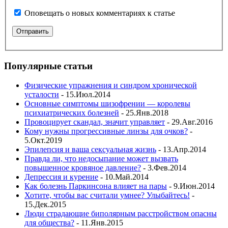
Оповещать о новых комментариях к статье
Популярные статьи
Физические упражнения и синдром хронической
усталости
- 15.Июл.2014
Основные симптомы шизофрении — королевы
психиатрических болезней
- 25.Янв.2018
Провоцирует скандал, значит управляет
- 29.Авг.2016
Кому нужны прогрессивные линзы для очков?
-
5.Окт.2019
Эпилепсия и ваша сексуальная жизнь
- 13.Апр.2014
Правда ли, что недосыпание может вызвать
повышенное кровяное давление?
- 3.Фев.2014
Депрессия и курение
- 10.Май.2014
Как болезнь Паркинсона влияет на пары
- 9.Июн.2014
Хотите, чтобы вас считали умнее? Улыбайтесь!
-
15.Дек.2015
Люди страдающие биполярным расстройством опасны
для общества?
- 11.Янв.2015