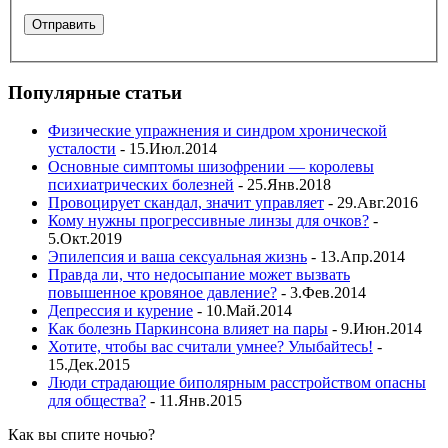
Популярные статьи
Физические упражнения и синдром хронической
усталости
- 15.Июл.2014
Основные симптомы шизофрении — королевы
психиатрических болезней
- 25.Янв.2018
Провоцирует скандал, значит управляет
- 29.Авг.2016
Кому нужны прогрессивные линзы для очков?
-
5.Окт.2019
Эпилепсия и ваша сексуальная жизнь
- 13.Апр.2014
Правда ли, что недосыпание может вызвать
повышенное кровяное давление?
- 3.Фев.2014
Депрессия и курение
- 10.Май.2014
Как болезнь Паркинсона влияет на пары
- 9.Июн.2014
Хотите, чтобы вас считали умнее? Улыбайтесь!
-
15.Дек.2015
Люди страдающие биполярным расстройством опасны
для общества?
- 11.Янв.2015
Как вы спите ночью?