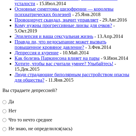
усталости
- 15.Июл.2014
Основные симптомы шизофрении — королевы
психиатрических болезней
- 25.Янв.2018
Провоцирует скандал, значит управляет
- 29.Авг.2016
Кому нужны прогрессивные линзы для очков?
-
5.Окт.2019
Эпилепсия и ваша сексуальная жизнь
- 13.Апр.2014
Правда ли, что недосыпание может вызвать
повышенное кровяное давление?
- 3.Фев.2014
Депрессия и курение
- 10.Май.2014
Как болезнь Паркинсона влияет на пары
- 9.Июн.2014
Хотите, чтобы вас считали умнее? Улыбайтесь!
-
15.Дек.2015
Люди страдающие биполярным расстройством опасны
для общества?
- 11.Янв.2015
Вы страдаете депрессией?
Да
Нет
Что то нечто среднее
Не знаю, не определился(лась)