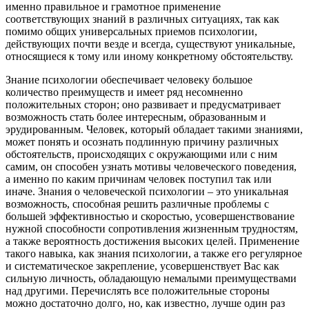
именно правильное и грамотное применение
соответствующих знаний в различных ситуациях, так как
помимо общих универсальных приемов психологии,
действующих почти везде и всегда, существуют уникальные,
относящиеся к тому или иному конкретному обстоятельству.
Знание психологии обеспечивает человеку большое
количество преимуществ и имеет ряд несомненно
положительных сторон; оно развивает и предусматривает
возможность стать более интересным, образованным и
эрудированным. Человек, который обладает такими знаниями,
может понять и осознать подлинную причину различных
обстоятельств, происходящих с окружающими или с ним
самим, он способен узнать мотивы человеческого поведения,
а именно по каким причинам человек поступил так или
иначе. Знания о человеческой психологии – это уникальная
возможность, способная решить различные проблемы с
большей эффективностью и скоростью, усовершенствование
нужной способности сопротивления жизненным трудностям,
а также вероятность достижения высоких целей. Применение
такого навыка, как знания психологии, а также его регулярное
и систематическое закрепление, усовершенствует Вас как
сильную личность, обладающую немалыми преимуществами
над другими. Перечислять все положительные стороны
можно достаточно долго, но, как известно, лучше один раз