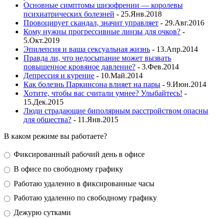
Основные симптомы шизофрении — королевы
психиатрических болезней
- 25.Янв.2018
Провоцирует скандал, значит управляет
- 29.Авг.2016
Кому нужны прогрессивные линзы для очков?
-
5.Окт.2019
Эпилепсия и ваша сексуальная жизнь
- 13.Апр.2014
Правда ли, что недосыпание может вызвать
повышенное кровяное давление?
- 3.Фев.2014
Депрессия и курение
- 10.Май.2014
Как болезнь Паркинсона влияет на пары
- 9.Июн.2014
Хотите, чтобы вас считали умнее? Улыбайтесь!
-
15.Дек.2015
Люди страдающие биполярным расстройством опасны
для общества?
- 11.Янв.2015
В каком режиме вы работаете?
Фиксированный рабочий день в офисе
В офисе по свободному графику
Работаю удаленно в фиксированные часы
Работаю удаленно по свободному графику
Дежурю сутками