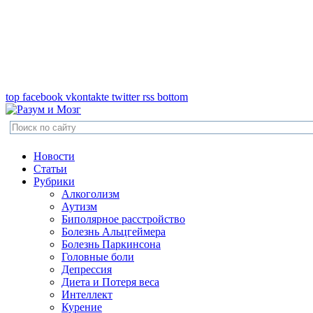
top
facebook
vkontakte
twitter
rss
bottom
Новости
Статьи
Рубрики
Алкоголизм
Аутизм
Биполярное расстройство
Болезнь Альцгеймера
Болезнь Паркинсона
Головные боли
Депрессия
Диета и Потеря веса
Интеллект
Курение