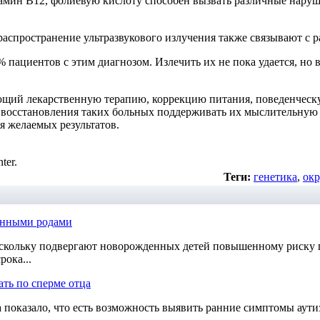
мин В12, фолиевую кислоту способен вызвать различные наруше
спространение ультразвукового излучения также связывают с р
пациентов с этим диагнозом. Излечить их не пока удается, но 
щий лекарственную терапию, коррекцию питания, поведенческ
 восстановления таких больных поддерживать их мыслительную а
я желаемых результатов.
ter.
Теги:
генетика
,
ок
енными родами
скольку подвергают новорожденных детей повышенному риску п
ока...
ть по сперме отца
показало, что есть возможность выявить ранние симптомы аути