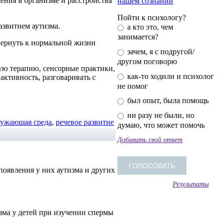
ния в организме и расстройства
нашем сознании
Пойти к психологу?
азвитием аутизма.
а кто это, чем
занимается?
вернуть к нормальной жизни
зачем, я с подругой/
другом поговорю
ую терапию, сенсорные практики,
как-то ходили и психолог
ктивность, разговаривать с
не помог
был опыт, была помощь
ни разу не были, но
ружающая среда
,
речевое развитие
думаю, что может помочь
Добавить свой ответ
оявления у них аутизма и других
Результаты
зма у детей при изучении спермы