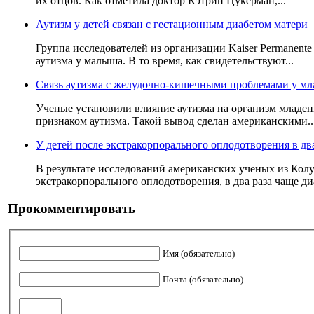
их отцов. Как отметила доктор Кэтрин Цукерман,...
Аутизм у детей связан с гестационным диабетом матери
Группа исследователей из организации Kaiser Permanent
аутизма у малыша. В то время, как свидетельствуют...
Связь аутизма с желудочно-кишечными проблемами у мл
Ученые установили влияние аутизма на организм младенц
признаком аутизма. Такой вывод сделан американскими..
У детей после экстракорпорального оплодотворения в дв
В результате исследований американских ученых из Кол
экстракорпорального оплодотворения, в два раза чаще ди
Прокомментировать
Имя (обязательно)
Почта (обязательно)