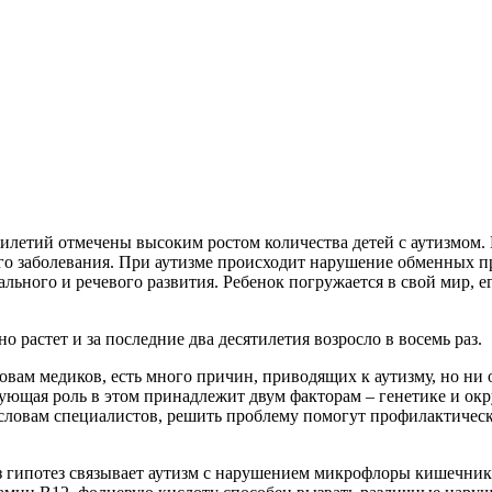
илетий отмечены высоким ростом количества детей с аутизмом. 
о заболевания. При аутизме происходит нарушение обменных п
ального и речевого развития. Ребенок погружается в свой мир, ег
 растет и за последние два десятилетия возросло в восемь раз.
овам медиков, есть много причин, приводящих к аутизму, но ни о
вующая роль в этом принадлежит двум факторам – генетике и о
словам специалистов, решить проблему помогут профилактичес
з гипотез связывает аутизм с нарушением микрофлоры кишечника