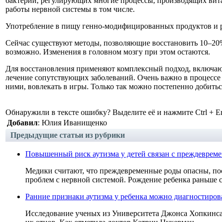
бактерий, регулирующих многие процессы, производящих вита
работы нервной системы в том числе.
Употребление в пищу генно-модифицированных продуктов и ра
Сейчас существуют методы, позволяющие восстановить 10–20% 
возможно. Изменения в головном мозгу при этом остаются.
Для восстановления применяют комплексный подход, включаю
лечение сопутствующих заболеваний. Очень важно в процессе
ними, вовлекать в игры. Только так можно постепенно добитьс
Обнаружили в тексте ошибку? Выделите её и нажмите Ctrl + En
Добавил
: Юлия Иванищенко
Предыдущие статьи из рубрики
Повышенный риск аутизма у детей связан с преждеврем
Медики считают, что преждевременные роды опасны, по
проблем с нервной системой. Рождение ребенка раньше ср
Ранние признаки аутизма у ребенка можно диагностирова
Исследование ученых из Университета Джонса Хопкинса 