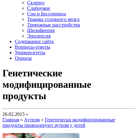
Склероз
Слабоумие
Сон и Бессонница
Травмы головного мозга
Тревожные расстройства
Шизофрения
Эпилепсия
Содержание сайта
Вопросы-ответы
Университеты
Опросы
Генетические
модифицированные
продукты
26.02.2015 »
Главная
»
Аутизм
»
Генетически модифицированные
продукты провоцируют аутизм у детей