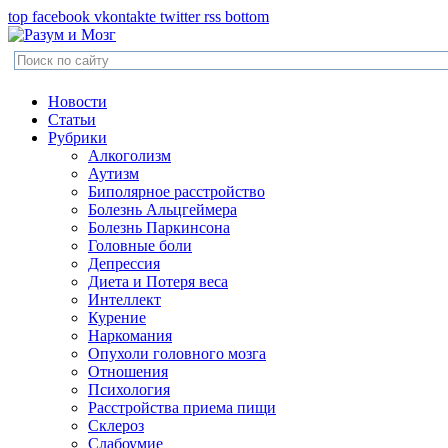
top
facebook
vkontakte
twitter
rss
bottom
Новости
Статьи
Рубрики
Алкоголизм
Аутизм
Биполярное расстройство
Болезнь Альцгеймера
Болезнь Паркинсона
Головные боли
Депрессия
Диета и Потеря веса
Интеллект
Курение
Наркомания
Опухоли головного мозга
Отношения
Психология
Расстройства приема пищи
Склероз
Слабоумие