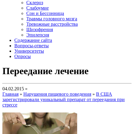
Склероз
Слабоумие
Сон и Бессонница
Травмы головного мозга
Тревожные расстройства
Шизофрения
Эпилепсия
Содержание сайта
Вопросы-ответы
Университеты
Опросы
Переедание лечение
04.02.2015 »
Главная
»
Нарушения пищевого поведения
»
В США
зарегистрировали уникальный препарат от переедания при
стрессе