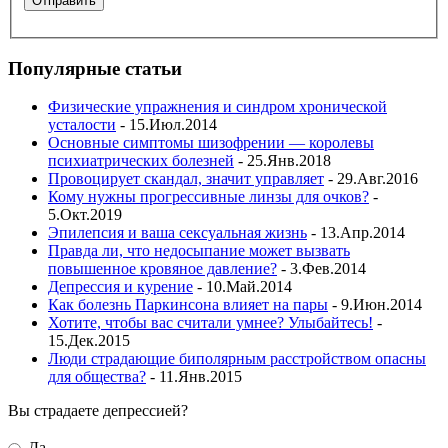
Популярные статьи
Физические упражнения и синдром хронической
усталости
- 15.Июл.2014
Основные симптомы шизофрении — королевы
психиатрических болезней
- 25.Янв.2018
Провоцирует скандал, значит управляет
- 29.Авг.2016
Кому нужны прогрессивные линзы для очков?
-
5.Окт.2019
Эпилепсия и ваша сексуальная жизнь
- 13.Апр.2014
Правда ли, что недосыпание может вызвать
повышенное кровяное давление?
- 3.Фев.2014
Депрессия и курение
- 10.Май.2014
Как болезнь Паркинсона влияет на пары
- 9.Июн.2014
Хотите, чтобы вас считали умнее? Улыбайтесь!
-
15.Дек.2015
Люди страдающие биполярным расстройством опасны
для общества?
- 11.Янв.2015
Вы страдаете депрессией?
Да