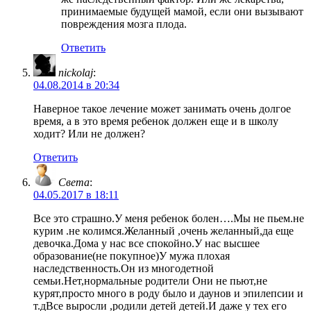
принимаемые будущей мамой, если они вызывают
повреждения мозга плода.
Ответить
nickolaj
:
04.08.2014 в 20:34
Наверное такое лечение может занимать очень долгое
время, а в это время ребенок должен еще и в школу
ходит? Или не должен?
Ответить
Света
:
04.05.2017 в 18:11
Все это страшно.У меня ребенок болен….Мы не пьем.не
курим .не колимся.Желанный ,очень желанный,да еще
девочка.Дома у нас все спокойно.У нас высшее
образование(не покупное)У мужа плохая
наследственность.Он из многодетной
семьи.Нет,нормальные родители Они не пьют,не
курят,просто много в роду было и даунов и эпилепсии и
т.дВсе выросли ,родили детей детей.И даже у тех его