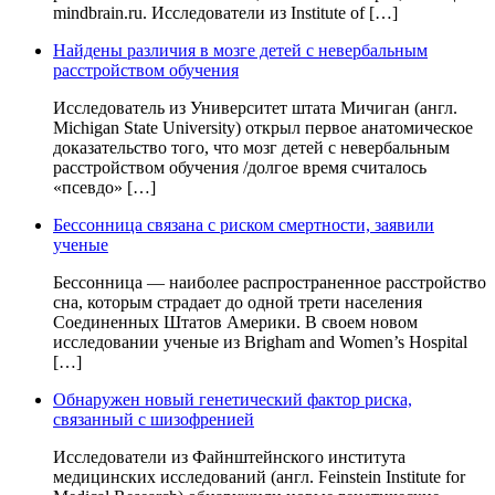
mindbrain.ru. Исследователи из Institute of […]
Найдены различия в мозге детей с невербальным
расстройством обучения
Исследователь из Университет штата Мичиган (англ.
Michigan State University) открыл первое анатомическое
доказательство того, что мозг детей с невербальным
расстройством обучения /долгое время считалось
«псевдо» […]
Бессонница связана с риском смертности, заявили
ученые
Бессонница — наиболее распространенное расстройство
сна, которым страдает до одной трети населения
Соединенных Штатов Америки. В своем новом
исследовании ученые из Brigham and Women’s Hospital
[…]
Обнаружен новый генетический фактор риска,
связанный с шизофренией
Исследователи из Файнштейнского института
медицинских исследований (англ. Feinstein Institute for