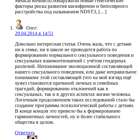
Medical Research) обнаружили новые генетические
факторы риска развития шизофрении и биполярного
расстройства под называнием NDST3, […]
Олег
:
29.04.2014 в 14:51
Довольно интересная статья. Очень жаль, что с детьми
ни в семье, ни в школе не проводится работа по
формированию нормального сексуального поведения и
сексуальных взаимоотношений с учётом гендерных
различий. Непонимание эволюционной составляющей
нашего сексуального поведения, или даже неправильное
понимание этой составляющей (что на мой взгляд ещё
хуже) становится причиной личных и семейных
трагедий, формированию отклонений как в
сексуальных, так и в других аспектах жизни человека.
Логичным продолжением таких исследований стало бы
создание программы психологической работы с детьми.
В конце концов это привело бы к формированию
гармоничных личностей, ну и более стабильного
общества в целом.
Ответить