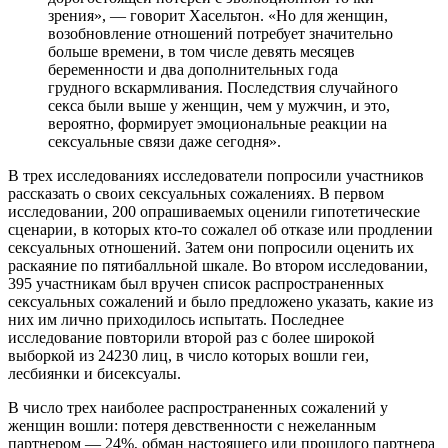
зрения», — говорит Хасельтон. «Но для женщин,
возобновление отношений потребует значительно
больше времени, в том числе девять месяцев
беременности и два дополнительных года
грудного вскармливания. Последствия случайного
секса были выше у женщин, чем у мужчин, и это,
вероятно, формирует эмоциональные реакции на
сексуальные связи даже сегодня».
В трех исследованиях исследователи попросили участников
рассказать о своих сексуальных сожалениях. В первом
исследовании, 200 опрашиваемых оценили гипотетические
сценарии, в которых кто-то сожалел об отказе или продлении
сексуальных отношений. Затем они попросили оценить их
раскаяние по пятибалльной шкале. Во втором исследовании,
395 участникам был вручен список распространенных
сексуальных сожалений и было предложено указать, какие из
них им лично приходилось испытать. Последнее
исследование повторили второй раз с более широкой
выборкой из 24230 лиц, в число которых вошли геи,
лесбиянки и бисексуалы.
В число трех наиболее распространенных сожалений у
женщин вошли: потеря девственности с нежеланным
партнером — 24%, обман настоящего или прошлого партнера