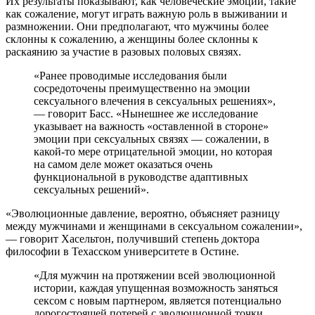
Их результаты показывают, как человеческие эмоции, такие
как сожаление, могут играть важную роль в выживании и
размножении. Они предполагают, что мужчины более
склонны к сожалению, а женщины более склонны к
раскаянию за участие в разовых половых связях.
«Ранее проводимые исследования были
сосредоточены преимущественно на эмоции
сексуального влечения в сексуальных решениях»,
— говорит Басс. «Нынешнее же исследование
указывает на важность «оставленной в стороне»
эмоции при сексуальных связях — сожалении, в
какой-то мере отрицательной эмоции, но которая
на самом деле может оказаться очень
функциональной в руководстве адаптивных
сексуальных решений».
«Эволюционные давление, вероятно, объясняет разницу
между мужчинами и женщинами в сексуальном сожалении»,
— говорит Хасельтон, получивший степень доктора
философии в Техасском университете в Остине.
«Для мужчин на протяжении всей эволюционной
истории, каждая упущенная возможность заняться
сексом с новым партнером, является потенциально
дорогостоящей потерей с эволюционной точки