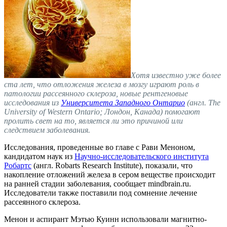
Хотя известно уже более
ста лет, что отложения железа в мозгу играют роль в
патологии рассеянного склероза, новые рентгеновые
исследования из
Университета Западного Онтарио
(англ. The
University of Western Ontario; Лондон, Канада) помогают
пролить свет на то, является ли это причиной или
следствием заболевания.
Исследования, проведенные во главе с Рави Меноном,
кандидатом наук из
Научно-исследовательского института
Робартс
(англ. Robarts Research Institute), показали, что
накопление отложений железа в сером веществе происходит
на ранней стадии заболевания, сообщает mindbrain.ru.
Исследователи также поставили под сомнение лечение
рассеянного склероза.
Менон и аспирант Мэтью Куинн использовали магнитно-