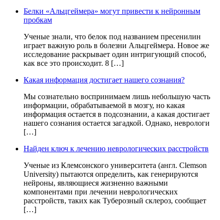
Белки «Альцгеймера» могут привести к нейронным
пробкам
Ученые знали, что белок под названием пресенилин
играет важную роль в болезни Альцгеймера. Новое же
исследование раскрывает один интригующий способ,
как все это происходит. 8 […]
Какая информация достигает нашего сознания?
Мы сознательно воспринимаем лишь небольшую часть
информации, обрабатываемой в мозгу, но какая
информация остается в подсознании, а какая достигает
нашего сознания остается загадкой. Однако, неврологи
[…]
Найден ключ к лечению неврологических расстройств
Ученые из Клемсонского университета (англ. Clemson
University) пытаются определить, как генерируются
нейроны, являющиеся жизненно важными
компонентами при лечении неврологических
расстройств, таких как Туберозный склероз, сообщает
[…]