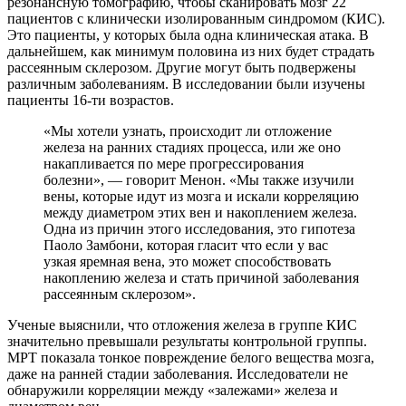
резонансную томографию, чтобы сканировать мозг 22
пациентов с клинически изолированным синдромом (КИС).
Это пациенты, у которых была одна клиническая атака. В
дальнейшем, как минимум половина из них будет страдать
рассеянным склерозом. Другие могут быть подвержены
различным заболеваниям. В исследовании были изучены
пациенты 16-ти возрастов.
«Мы хотели узнать, происходит ли отложение
железа на ранних стадиях процесса, или же оно
накапливается по мере прогрессирования
болезни», — говорит Менон. «Мы также изучили
вены, которые идут из мозга и искали корреляцию
между диаметром этих вен и накоплением железа.
Одна из причин этого исследования, это гипотеза
Паоло Замбони, которая гласит что если у вас
узкая яремная вена, это может способствовать
накоплению железа и стать причиной заболевания
рассеянным склерозом».
Ученые выяснили, что отложения железа в группе КИС
значительно превышали результаты контрольной группы.
МРТ показала тонкое повреждение белого вещества мозга,
даже на ранней стадии заболевания. Исследователи не
обнаружили корреляции между «залежами» железа и