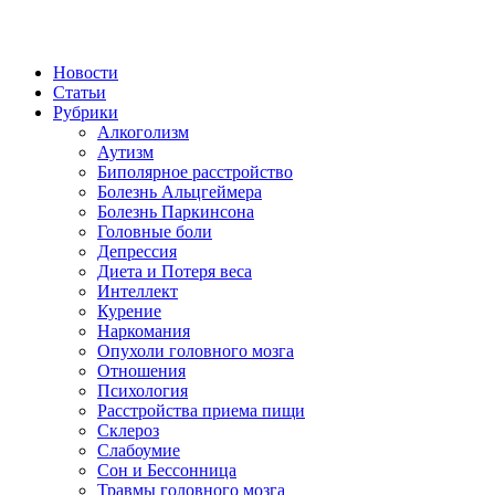
Новости
Статьи
Рубрики
Алкоголизм
Аутизм
Биполярное расстройство
Болезнь Альцгеймера
Болезнь Паркинсона
Головные боли
Депрессия
Диета и Потеря веса
Интеллект
Курение
Наркомания
Опухоли головного мозга
Отношения
Психология
Расстройства приема пищи
Склероз
Слабоумие
Сон и Бессонница
Травмы головного мозга