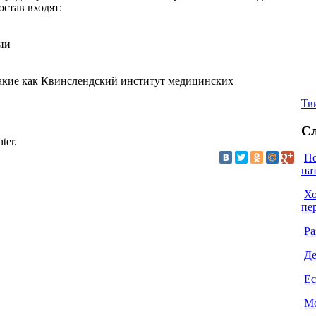
став входят:
ии
такие как Квинслендский институт медицинских
Тв
Сл
ter.
По
па
Хо
пе
Ра
Де
Ес
Мо