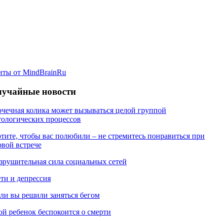
иты от MindBrainRu
учайные новости
чечная колика может вызываться целой группой
тологических процессов
тите, чтобы вас полюбили – не стремитесь понравиться при
рвой встрече
зрушительная сила социальных сетей
ти и депрессия
ли вы решили заняться бегом
й ребенок беспокоится о смерти