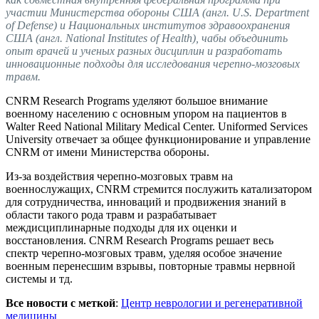
участии Министерства обороны США (англ. U.S. Department
of Defense) и Национальных институтов здравоохранения
США (англ. National Institutes of Health), чабы объединить
опыт врачей и ученых разных дисциплин и разработать
инновационные подходы для исследования черепно-мозговых
травм.
CNRM Research Programs уделяют большое внимание
военному населению с основным упором на пациентов в
Walter Reed National Military Medical Center. Uniformed Services
University отвечает за общее функционирование и управление
CNRM от имени Министерства обороны.
Из-за воздействия черепно-мозговых травм на
военнослужащих, CNRM стремится послужить катализатором
для сотрудничества, инноваций и продвижения знаний в
области такого рода травм и разрабатывает
междисциплинарные подходы для их оценки и
восстановления. CNRM Research Programs решает весь
спектр черепно-мозговых травм, уделяя особое значение
военным перенесшим взрывы, повторные травмы нервной
системы и тд.
Все новости с меткой
:
Центр неврологии и регенеративной
медицины