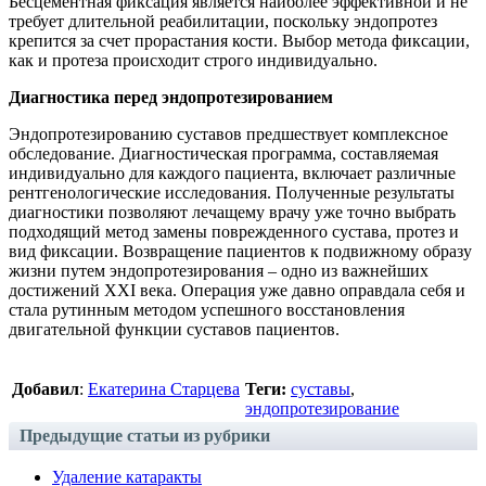
Бесцементная фиксация является наиболее эффективной и не
требует длительной реабилитации, поскольку эндопротез
крепится за счет прорастания кости. Выбор метода фиксации,
как и протеза происходит строго индивидуально.
Диагностика перед эндопротезированием
Эндопротезированию суставов предшествует комплексное
обследование. Диагностическая программа, составляемая
индивидуально для каждого пациента, включает различные
рентгенологические исследования. Полученные результаты
диагностики позволяют лечащему врачу уже точно выбрать
подходящий метод замены поврежденного сустава, протез и
вид фиксации. Возвращение пациентов к подвижному образу
жизни путем эндопротезирования – одно из важнейших
достижений XXI века. Операция уже давно оправдала себя и
стала рутинным методом успешного восстановления
двигательной функции суставов пациентов.
Добавил
:
Екатерина Старцева
Теги:
суставы
,
эндопротезирование
Предыдущие статьи из рубрики
Удаление катаракты