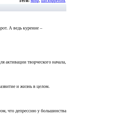
Теги:
миф
,
шизофреник
рот. А ведь курение –
ля активации творческого начала,
звитие и жизнь в целом.
том, что депрессию у большинства