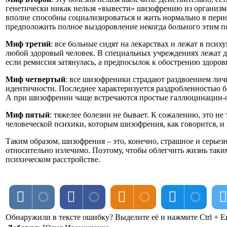
генетически никак нельзя «вывести» шизофрению из организма
вполне способны социализироваться и жить нормально в перио
предположить полное выздоровление некогда больного этим п
Миф третий
: все больные сидят на лекарствах и лежат в пси
любой здоровый человек. В специальных учреждениях лежат для
если ремиссия затянулась, а предпосылок к обострению здоров
Миф четвертый
: все шизофреники страдают раздвоением лич
идентичности. Последнее характеризуется раздробленностью баз
А при шизофрении чаще встречаются простые галлюцинации-о
Миф пятый
: тяжелее болезни не бывает. К сожалению, это н
человеческой психики, которым шизофрения, как говорится, и 
Таким образом, шизофрения – это, конечно, страшное и серьезн
относительно излечимо. Поэтому, чтобы облегчить жизнь так
психическом расстройстве.
Обнаружили в тексте ошибку? Выделите её и нажмите Ctrl + En