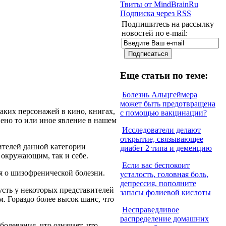
Твиты от MindBrainRu
Подписка через RSS
Подпишитесь на рассылку
новостей по e-mail:
Еще статьи по теме:
Болезнь Альцгеймера
может быть предотвращена
ких персонажей в кино, книгах,
с помощью вакцинации?
нено то или иное явление в нашем
Исследователи делают
открытие, связывающее
телей данной категории
диабет 2 типа и деменцию
 окружающим, так и себе.
Если вас беспокоит
я о шизофренической болезни.
усталость, головная боль,
депрессия, пополните
усть у некоторых представителей
запасы фолиевой кислоты
м. Гораздо более высок шанс, что
Несправедливое
распределение домашних
олевания, что означает, что