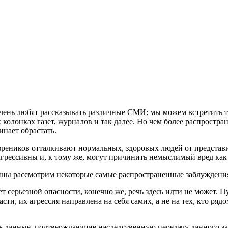
ень любят рассказывать различные СМИ: мы можем встретить та
колонках газет, журналов и так далее. Но чем более распростра
нает обрастать.
еников отталкивают нормальных, здоровых людей от представи
 агрессивны и, к тому же, могут причинить немыслимый вред как
ины рассмотрим некоторые самые распространенные заблуждени
т серьезной опасности, конечно же, речь здесь идти не может. П
ти, их агрессия направлена на себя самих, а не на тех, кто рядо
сть данные, подтверждающие наследственную передачу данного заб