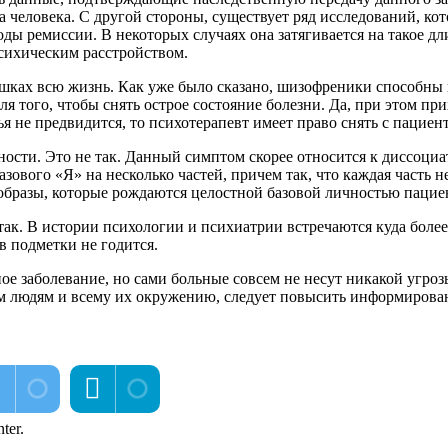
 человека. С другой стороны, существует ряд исследований, кот
ды ремиссии. В некоторых случаях она затягивается на такое дл
сихическим расстройством.
хушках всю жизнь. Как уже было сказано, шизофреники способны 
 того, чтобы снять острое состояние болезни. Да, при этом пр
ья не предвидится, то психотерапевт имеет право снять с пациен
ности. Это не так. Данный симптом скорее относится к диссоци
ового «Я» на несколько частей, причем так, что каждая часть н
бразы, которые рождаются целостной базовой личностью пацие
е так. В истории психологии и психиатрии встречаются куда боле
в подметки не годится.
ое заболевание, но сами больные совсем не несут никакой угрозы
им людям и всему их окружению, следует повысить информирова
ter.