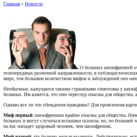
Главная
»
Новости
О больных шизофренией оч
телепередачах различной направленности, в публицистических 
мире, тем большим количеством мифов и заблуждений оно начи
Необычные, кажущиеся такими страшными симптомы у шизофр
больных. Им кажется, что они чересчур опасны для общества,
Однако все ли эти убеждения правдивы? Для прояснения карт
Миф первый
: шизофреники крайне опасны для общества. Наче
больных и могут случаться вспышки психоза, но, по большей час
на вас нападет здоровый человек, чем шизофреник.
Миф второй
: эту болезнь нельзя вылечить. Действительно, е