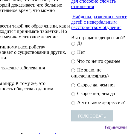
дел способно сломать
орый доказывает, что больные
отношения
ительное время, что можно
Найдены различия в мозге
детей с невербальным
вести такой же образ жизни, как и
расстройством обучения
иходится принимать таблетки. Но
та медикаментозное лечение.
Вы страдаете депрессией?
Да
ативному расстройству
е знает о существовании других.
Нет
нта.
Что то нечто среднее
е тяжелые заболевания
Не знаю, не
определился(лась)
 миру. К тому же, это
Скорее да, чем нет
нность общества о данном
Скорее нет, чем да
А что такое депрессия?
Результаты