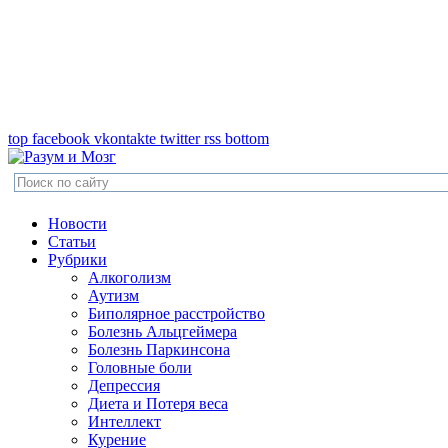
top
facebook
vkontakte
twitter
rss
bottom
Новости
Статьи
Рубрики
Алкоголизм
Аутизм
Биполярное расстройство
Болезнь Альцгеймера
Болезнь Паркинсона
Головные боли
Депрессия
Диета и Потеря веса
Интеллект
Курение