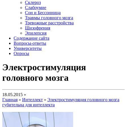
Склероз
Слабоумие
Сон и Бессонница
Травмы головного мозга
Тревожные расстройства
Шизофрения
Эпилепсия
Содержание сайта
Вопросы-ответы
Университеты
Опросы
Электростимуляция
головного мозга
18.05.2015 »
Главная
»
Интеллект
»
Электростимуляция головного мозга
губительна для интеллекта