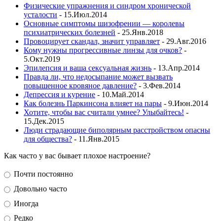
Физические упражнения и синдром хронической
усталости
- 15.Июл.2014
Основные симптомы шизофрении — королевы
психиатрических болезней
- 25.Янв.2018
Провоцирует скандал, значит управляет
- 29.Авг.2016
Кому нужны прогрессивные линзы для очков?
-
5.Окт.2019
Эпилепсия и ваша сексуальная жизнь
- 13.Апр.2014
Правда ли, что недосыпание может вызвать
повышенное кровяное давление?
- 3.Фев.2014
Депрессия и курение
- 10.Май.2014
Как болезнь Паркинсона влияет на пары
- 9.Июн.2014
Хотите, чтобы вас считали умнее? Улыбайтесь!
-
15.Дек.2015
Люди страдающие биполярным расстройством опасны
для общества?
- 11.Янв.2015
Как часто у вас бывает плохое настроение?
Почти постоянно
Довольно часто
Иногда
Редко