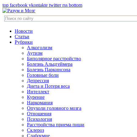
top
facebook
vkontakte
twitter
rss
bottom
Новости
Статьи
Рубрики
Алкоголизм
Аутизм
Биполярное расстройство
Болезнь Альцгеймера
Болезнь Паркинсона
Головные боли
Депрессия
Диета и Потеря веса
Интеллект
Курение
Наркомания
Опухоли головного мозга
Отношения
Психология
Расстройства приема пищи
Склероз
Слабоумие