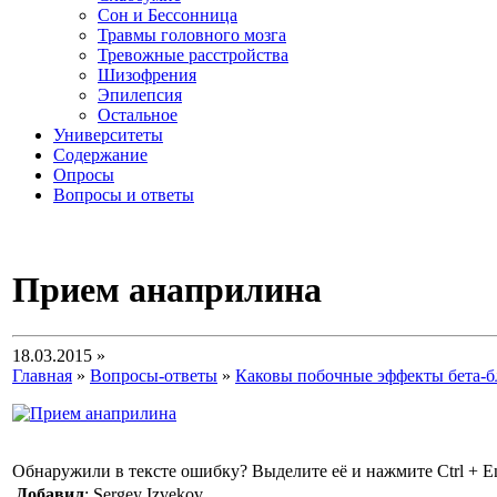
Сон и Бессонница
Травмы головного мозга
Тревожные расстройства
Шизофрения
Эпилепсия
Остальное
Университеты
Содержание
Опросы
Вопросы и ответы
Прием анаприлина
18.03.2015 »
Главная
»
Вопросы-ответы
»
Каковы побочные эффекты бета-б
Обнаружили в тексте ошибку? Выделите её и нажмите Ctrl + En
Добавил
: Sergey Izvekov