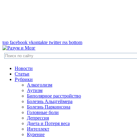
top
facebook
vkontakte
twitter
rss
bottom
Новости
Статьи
Рубрики
Алкоголизм
Аутизм
Биполярное расстройство
Болезнь Альцгеймера
Болезнь Паркинсона
Головные боли
Депрессия
Диета и Потеря веса
Интеллект
Курение