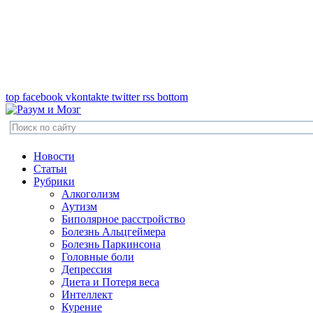
top
facebook
vkontakte
twitter
rss
bottom
Новости
Статьи
Рубрики
Алкоголизм
Аутизм
Биполярное расстройство
Болезнь Альцгеймера
Болезнь Паркинсона
Головные боли
Депрессия
Диета и Потеря веса
Интеллект
Курение