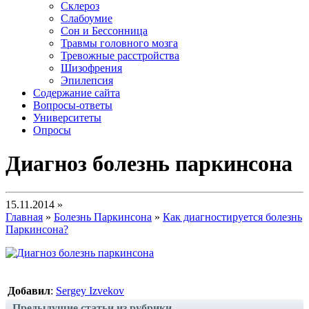
Склероз
Слабоумие
Сон и Бессонница
Травмы головного мозга
Тревожные расстройства
Шизофрения
Эпилепсия
Содержание сайта
Вопросы-ответы
Университеты
Опросы
Диагноз болезнь паркинсона
15.11.2014 »
Главная
»
Болезнь Паркинсона
»
Как диагностируется болезнь
Паркинсона?
Добавил
:
Sergey Izvekov
Предыдущие статьи из рубрики