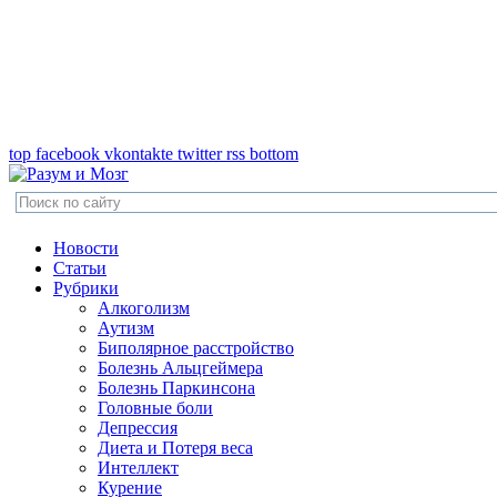
top
facebook
vkontakte
twitter
rss
bottom
Новости
Статьи
Рубрики
Алкоголизм
Аутизм
Биполярное расстройство
Болезнь Альцгеймера
Болезнь Паркинсона
Головные боли
Депрессия
Диета и Потеря веса
Интеллект
Курение